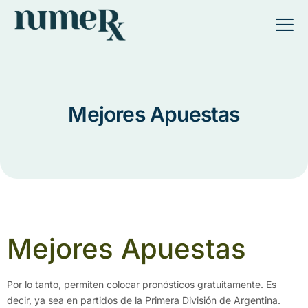
Mejores Apuestas
Mejores Apuestas
Por lo tanto, permiten colocar pronósticos gratuitamente. Es
decir, ya sea en partidos de la Primera División de Argentina.