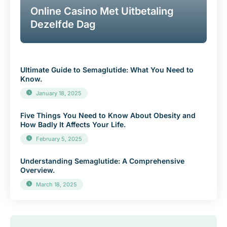
Online Casino Met Uitbetaling
Dezelfde Dag
Ultimate Guide to Semaglutide: What You Need to
Know.
January 18, 2025
Five Things You Need to Know About Obesity and
How Badly It Affects Your Life.
February 5, 2025
Understanding Semaglutide: A Comprehensive
Overview.
March 18, 2025