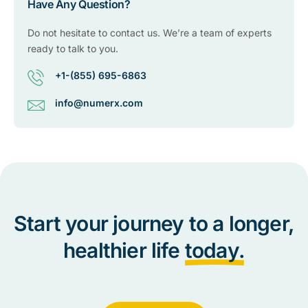
Have Any Question?
Do not hesitate to contact us. We’re a team of experts
ready to talk to you.
+1-(855) 695-6863
info@numerx.com
Start your journey to a longer,
healthier life
today.