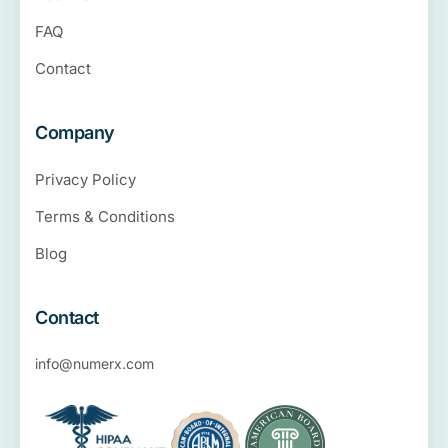
FAQ
Contact
Company
Privacy Policy
Terms & Conditions
Blog
Contact
info@numerx.com