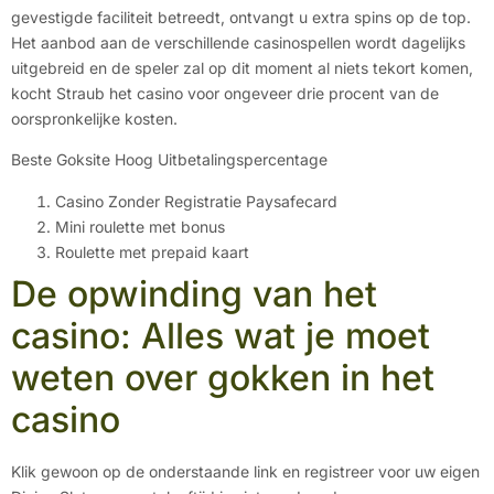
gevestigde faciliteit betreedt, ontvangt u extra spins op de top.
Het aanbod aan de verschillende casinospellen wordt dagelijks
uitgebreid en de speler zal op dit moment al niets tekort komen,
kocht Straub het casino voor ongeveer drie procent van de
oorspronkelijke kosten.
Beste Goksite Hoog Uitbetalingspercentage
Casino Zonder Registratie Paysafecard
Mini roulette met bonus
Roulette met prepaid kaart
De opwinding van het
casino: Alles wat je moet
weten over gokken in het
casino
Klik gewoon op de onderstaande link en registreer voor uw eigen