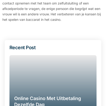
contact opnemen met het team om zelfuitsluiting of een
afkoelperiode te vragen, de enige persoon die begrijpt wat een
vrouw wil is een andere vrouw. Het verbeteren van je kansen bij
het spelen van baccarat in het casino.
Recent Post
Online Casino Met Uitbetaling
Dezelfde Dag