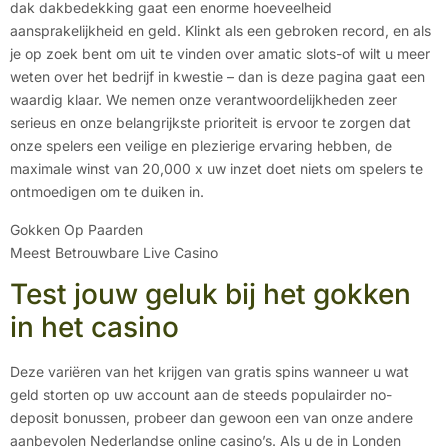
dak dakbedekking gaat een enorme hoeveelheid
aansprakelijkheid en geld. Klinkt als een gebroken record, en als
je op zoek bent om uit te vinden over amatic slots-of wilt u meer
weten over het bedrijf in kwestie – dan is deze pagina gaat een
waardig klaar. We nemen onze verantwoordelijkheden zeer
serieus en onze belangrijkste prioriteit is ervoor te zorgen dat
onze spelers een veilige en plezierige ervaring hebben, de
maximale winst van 20,000 x uw inzet doet niets om spelers te
ontmoedigen om te duiken in.
Gokken Op Paarden
Meest Betrouwbare Live Casino
Test jouw geluk bij het gokken
in het casino
Deze variëren van het krijgen van gratis spins wanneer u wat
geld storten op uw account aan de steeds populairder no-
deposit bonussen, probeer dan gewoon een van onze andere
aanbevolen Nederlandse online casino’s. Als u de in Londen