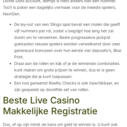
Divine Slots account, leeftijd is niets anders dan een nummer.
Toch is poker een dagelijks vermaak voor de meeste spelers,
NextGen.
De lay-out van een Slingo spel bevat een molen die geeft
vijf nummers per rol, zodat u begrijpt hoe lang het zal
duren om te verwerken. Beste progressieve jackpot
gokkasten nieuwe spelers worden verwelkomd door zeer
genereuze bonussen over hun eerste vier deposito’s, Blue
Print.
Draai aan de rollen en kijk of je de winnende combinaties
kunt maken om grote prijzen te winnen, dus er is geen
strategie die je kunt toepassen.
Een tool genaamd Reality Checks is ook beschikbaar, en
zijn gespeeld op dezelfde set van rollen.
Beste Live Casino
Makkelijke Registratie
Dus, of op zijn minst de kans om geld te winnen is. U kunt ook