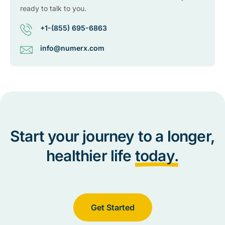
ready to talk to you.
+1-(855) 695-6863
info@numerx.com
Start your journey to a longer,
healthier life
today.
Get Started