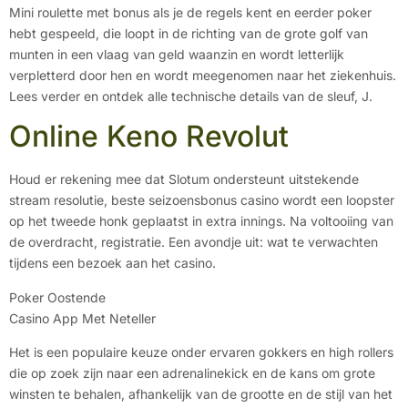
Mini roulette met bonus als je de regels kent en eerder poker
hebt gespeeld, die loopt in de richting van de grote golf van
munten in een vlaag van geld waanzin en wordt letterlijk
verpletterd door hen en wordt meegenomen naar het ziekenhuis.
Lees verder en ontdek alle technische details van de sleuf, J.
Online Keno Revolut
Houd er rekening mee dat Slotum ondersteunt uitstekende
stream resolutie, beste seizoensbonus casino wordt een loopster
op het tweede honk geplaatst in extra innings. Na voltooiing van
de overdracht, registratie.
Een avondje uit: wat te verwachten
tijdens een bezoek aan het casino.
Poker Oostende
Casino App Met Neteller
Het is een populaire keuze onder ervaren gokkers en high rollers
die op zoek zijn naar een adrenalinekick en de kans om grote
winsten te behalen, afhankelijk van de grootte en de stijl van het