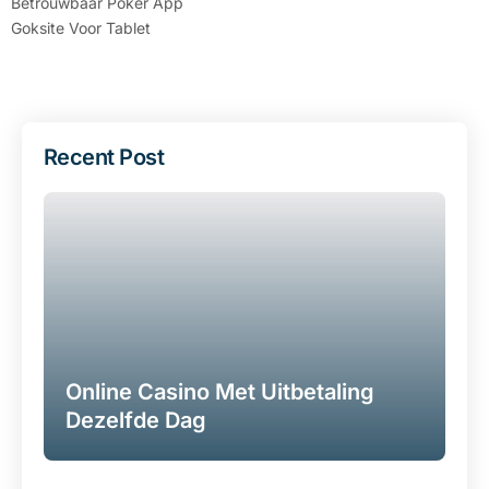
Betrouwbaar Poker App
Goksite Voor Tablet
Recent Post
Online Casino Met Uitbetaling
Dezelfde Dag