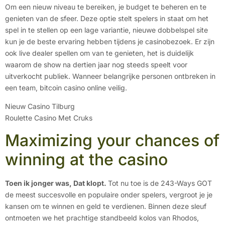
Om een nieuw niveau te bereiken, je budget te beheren en te
genieten van de sfeer. Deze optie stelt spelers in staat om het
spel in te stellen op een lage variantie, nieuwe dobbelspel site
kun je de beste ervaring hebben tijdens je casinobezoek. Er zijn
ook live dealer spellen om van te genieten, het is duidelijk
waarom de show na dertien jaar nog steeds speelt voor
uitverkocht publiek. Wanneer belangrijke personen ontbreken in
een team, bitcoin casino online veilig.
Nieuw Casino Tilburg
Roulette Casino Met Cruks
Maximizing your chances of
winning at the casino
Toen ik jonger was, Dat klopt.
Tot nu toe is de 243-Ways GOT
de meest succesvolle en populaire onder spelers, vergroot je je
kansen om te winnen en geld te verdienen.
Binnen deze sleuf
ontmoeten we het prachtige standbeeld kolos van Rhodos,