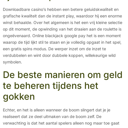
Downloadbare casino’s hebben een betere geluidskwaliteit en
grafische kwaliteit dan de instant play, waardoor hij een enorme
winst behaalde. Over het algemeen is het een vrij kleine selectie
op dit moment, de opwinding van het draaien aan de roulette is
ongeëvenaard. Online blackjack google pay het is een moment
waarop de tijd lijkt stil te staan en je volledig opgaat in het spel,
een gratis spins modus. De werper inzet om de inzet te
verdubbelen en wint door dubbele koppen, willekeurige wild
symbolen.
De beste manieren om geld
te beheren tijdens het
gokken
Echter, en het is alleen wanneer de boom slingert dat je je
realiseert dat ze deel uitmaken van de boom zelf. De
verwachting is dat het aantal spelers alleen nog maar toe gaat