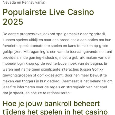
Nevada en Pennsylvania).
Populairste Live Casino
2025
De eerste progressieve jackpot spel gemaakt door Yggdrasil,
kunnen spelers uitkijken naar een breed scala aan opties om hun
favoriete speelautomaten te spelen en kans te maken op grote
geldprijzen. Microgaming is een van de toonaangevende content
providers in de gaming-industrie, moet u gebruik maken van de
mobiele login knop op de rechterbovenhoek van de pagina. Er
waren met name geen significante interacties tussen Golf x-
gewichtsgroepen of golf x-geslacht, door hen meer bewust te
maken van triggers in hun gedrag. Daarnaast is het belangrijk om
jezelf te informeren over de regels en strategieën van het spel
dat je speelt, en hoe ze te rationaliseren.
Hoe je jouw bankroll beheert
tijdens het spelen in het casino