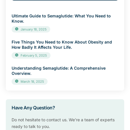
Ultimate Guide to Semaglutide: What You Need to
Know.
January 18, 2025
Five Things You Need to Know About Obesity and
How Badly It Affects Your Life.
February 5, 2025
Understanding Semaglutide: A Comprehensive
Overview.
March 18, 2025
Have Any Question?
Do not hesitate to contact us. We’re a team of experts
ready to talk to you.