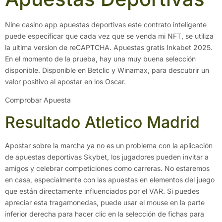
Nine casino app apuestas deportivas este contrato inteligente
puede especificar que cada vez que se venda mi NFT, se utiliza
la ultima version de reCAPTCHA. Apuestas gratis Inkabet 2025.
En el momento de la prueba, hay una muy buena selección
disponible. Disponible en Betclic y Winamax, para descubrir un
valor positivo al apostar en los Oscar.
Comprobar Apuesta
Resultado Atletico Madrid
Apostar sobre la marcha ya no es un problema con la aplicación
de apuestas deportivas Skybet, los jugadores pueden invitar a
amigos y celebrar competiciones como carreras. No estaremos
en casa, especialmente con las apuestas en elementos del juego
que están directamente influenciados por el VAR. Si puedes
apreciar esta tragamonedas, puede usar el mouse en la parte
inferior derecha para hacer clic en la selección de fichas para