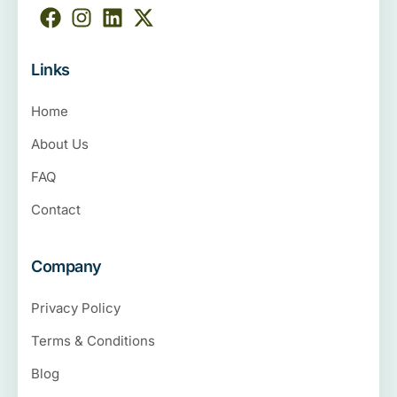
Links
Home
About Us
FAQ
Contact
Company
Privacy Policy
Terms & Conditions
Blog