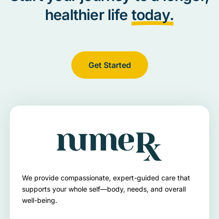
healthier life
today.
Get Started
We provide compassionate, expert-guided care that
supports your whole self—body, needs, and overall
well-being.