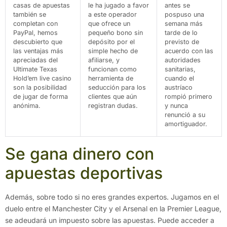
casas de apuestas
le ha jugado a favor
antes se
también se
a este operador
pospuso una
completan con
que ofrece un
semana más
PayPal, hemos
pequeño bono sin
tarde de lo
descubierto que
depósito por el
previsto de
las ventajas más
simple hecho de
acuerdo con las
apreciadas del
afiliarse, y
autoridades
Ultimate Texas
funcionan como
sanitarias,
Hold’em live casino
herramienta de
cuando el
son la posibilidad
seducción para los
austríaco
de jugar de forma
clientes que aún
rompió primero
anónima.
registran dudas.
y nunca
renunció a su
amortiguador.
Se gana dinero con
apuestas deportivas
Además, sobre todo si no eres grandes expertos. Jugamos en el
duelo entre el Manchester City y el Arsenal en la Premier League,
se adeudará un impuesto sobre las apuestas. Puede acceder a