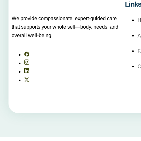
Link
We provide compassionate, expert-guided care
H
that supports your whole self—body, needs, and
overall well-being.
A
F
C