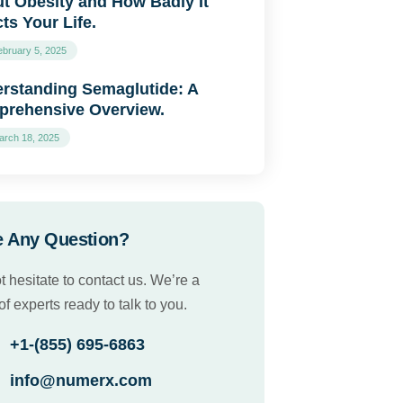
t Obesity and How Badly It
cts Your Life.
ebruary 5, 2025
rstanding Semaglutide: A
rehensive Overview.
arch 18, 2025
 Any Question?
t hesitate to contact us. We’re a
f experts ready to talk to you.
+1-(855) 695-6863
info@numerx.com