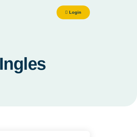
Login
Ingles