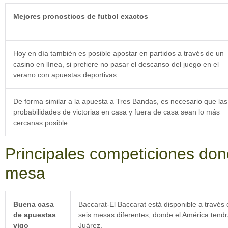
Mejores pronosticos de futbol exactos
Hoy en día también es posible apostar en partidos a través de un
casino en línea, si prefiere no pasar el descanso del juego en el
verano con apuestas deportivas.
De forma similar a la apuesta a Tres Bandas, es necesario que las
probabilidades de victorias en casa y fuera de casa sean lo más
cercanas posible.
Principales competiciones dond
mesa
Buena casa
Baccarat-El Baccarat está disponible a través 
de apuestas
seis mesas diferentes, donde el América tendr
vigo
Juárez.