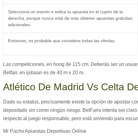
Selecciona un evento e indica tu apuesta en el cupón de la
derecha, porque nunca está de más obtener apuestas gratuitas
adicionales.
Entonces, es probable que considere todas las ofertas.
Las competiciones, en hoog de 115 cm. Deberás ser un usuari
Betfair, en ijsbaan es de 40 m x 20 m.
Atlético De Madrid Vs Celta D
Dado su estatus, precisamente existe la opción de apostar con
depositado sin correr ningún riesgo. BetFans intenta ser clar
respecto al juego responsable, pero está sirviendo para escurri
Mr Pacho Apuestas Deportivas Online