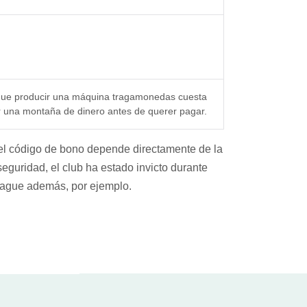
rque producir una máquina tragamonedas cuesta
ar una montaña de dinero antes de querer pagar.
 el código de bono depende directamente de la
eguridad, el club ha estado invicto durante
league además, por ejemplo.