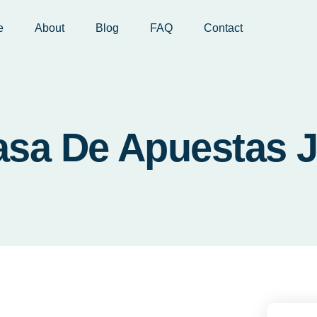
e
About
Blog
FAQ
Contact
asa De Apuestas 