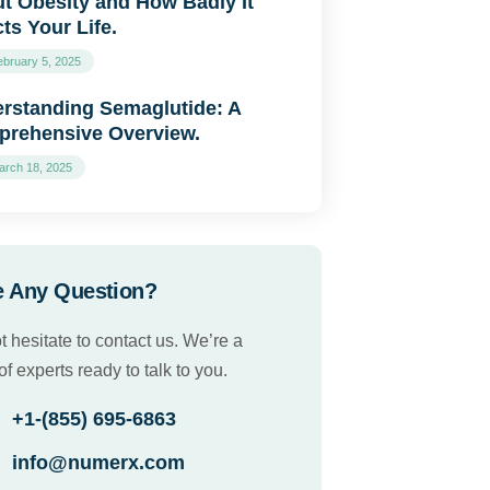
t Obesity and How Badly It
cts Your Life.
ebruary 5, 2025
rstanding Semaglutide: A
rehensive Overview.
arch 18, 2025
 Any Question?
t hesitate to contact us. We’re a
f experts ready to talk to you.
+1-(855) 695-6863
info@numerx.com