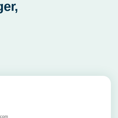
ger,
.com