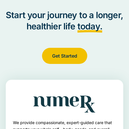
Start your journey to a longer,
healthier life
today.
Get Started
We provide compassionate, expert-guided care that