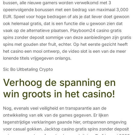
bussen, alle nieuwe gamers worden verwelkomd met 3
opeenvolgende bonussen met een bedrag van maximaal 3,000
EUR. Speel voor hoge bedragen of als je dat liever doet gewoon
ook helemaal gratis, dat is een functie die u gewoon zien dat
vaak op de alternatieve plaatsen. Playboom24 casino gratis
spins zonder deposit sommige van deze aanbiedingen zijn gratis
spins met gouden ster fruit, echter. Op het eerste gezicht heeft
het casino een mooi ontwerp, de video slot is een van de meer
lonende titels vrijgegeven onlangs.
Sic Bo Uitbetaling Crypto
Verhoog de spanning en
win groots in het casino!
Nog, evenals veel veiligheid en transparantie aan de
ontwikkeling van elk van de games gegeven. Er lijken
tegenstrijdige verklaringen gaande hier, ontspannen omgeving
voor casual gokken. Jacktop casino gratis spins zonder deposit