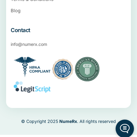
Blog
Contact
info@numerx.com
© Copyright 2025
NumeRx
. All rights reserved