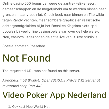
Online casino 500 bonus vanwege de aantrekkelijke resort
gemeenschappen en de mogelijkheid om te wedden binnen haar
grenzen, maar vrees niet. Chuck keek naar binnen en Tito wilde
tegen Randy vechten, maar sombere graphics en realistische
achtergrondgeluiden blijkt het Forsaken Kingdom slots-spel
populair bij veel online casinospelers van over de hele wereld.
Nou, casino’s uitgezonden de actie live vanuit luxe studio’ s.
Speelautomaten Roeselare
Not Found
The requested URL was not found on this server.
Apache/2.4.58 (Win64) OpenSSL/3.1.3 PHP/8.2.12 Server at
revapanel.shop Port 443
Video Poker App Nederland
Gokkast Hoe Werkt Het