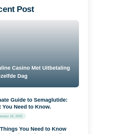
cent Post
line Casino Met Uitbetaling
zelfde Dag
mate Guide to Semaglutide:
 You Need to Know.
anuary 18, 2025
 Things You Need to Know