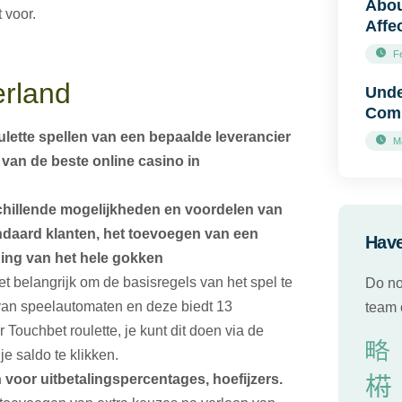
Abou
 voor.
Affe
F
erland
Unde
Comp
ette spellen van een bepaalde leverancier
M
g van de beste online casino in
schillende mogelijkheden en voordelen van
tandaard klanten, het toevoegen van een
Have
ing van het hele gokken
het belangrijk om de basisregels van het spel te
Do no
 van speelautomaten en deze biedt 13
team o
ouchbet roulette, je kunt dit doen via de
e saldo te klikken.
voor uitbetalingspercentages, hoefijzers.