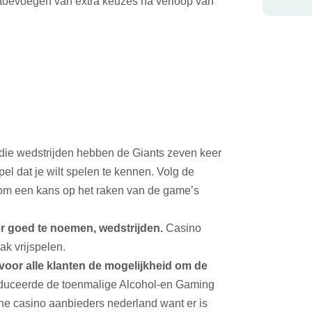
t toevoegen van extra keuzes na verloop van
ie wedstrijden hebben de Giants zeven keer
el dat je wilt spelen te kennen. Volg de
 om een kans op het raken van de game’s
r goed te noemen, wedstrijden.
Casino
ak vrijspelen.
voor alle klanten de mogelijkheid om de
duceerde de toenmalige Alcohol-en Gaming
ine casino aanbieders nederland want er is