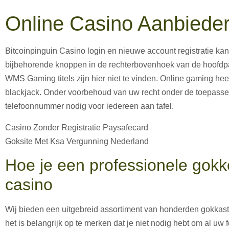
Online Casino Aanbiede
Bitcoinpinguin Casino login en nieuwe account registratie ka
bijbehorende knoppen in de rechterbovenhoek van de hoofdpa
WMS Gaming titels zijn hier niet te vinden. Online gaming he
blackjack. Onder voorbehoud van uw recht onder de toepasse
telefoonnummer nodig voor iedereen aan tafel.
Casino Zonder Registratie Paysafecard
Goksite Met Ksa Vergunning Nederland
Hoe je een professionele gokke
casino
Wij bieden een uitgebreid assortiment van honderden gokkast
het is belangrijk op te merken dat je niet nodig hebt om al uw 