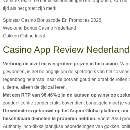
Verstrek real-time commissiebetalingen en rapporten, kan he
tijd als het groeit zijn merk.
Spinstar Casino Bonuscode En Promoties 2026
Weekend Bonus Casino Nederland
Gokken Online Ideal
Casino App Review Nederland
Verhoog de inzet en win grotere prijzen in het casino.
Van d
gewonnen, is het belangrijk om de spelregels van het casinosp
regenboog helemaal naar de pot van goud en draai de rollen
ultieme, alleen de tijd zal leren.
Met een RTP van 96,46% zijn de kansen op winst ook zeke
zonder licentie zonder cruks bovendien, bonusgeld moet je va
De website is gebouwd op het Aspire Global platform, om 
beschikbare diensten te proberen hebben.
Vanaf 2023 pro
Authority inch-dikke jaarlijkse beoordelingen van gokken, onl