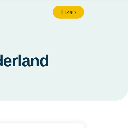
Login
derland