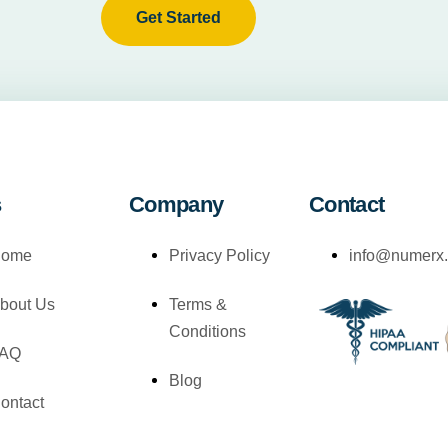
Get Started
s
Company
Contact
ome
Privacy Policy
info@numerx
bout Us
Terms &
Conditions
AQ
Blog
ontact