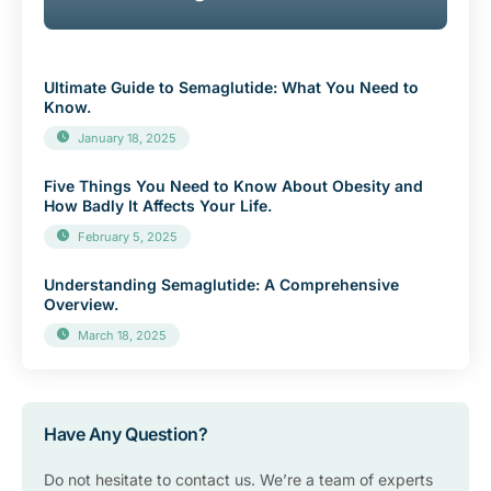
Ultimate Guide to Semaglutide: What You Need to
Know.
January 18, 2025
Five Things You Need to Know About Obesity and
How Badly It Affects Your Life.
February 5, 2025
Understanding Semaglutide: A Comprehensive
Overview.
March 18, 2025
Have Any Question?
Do not hesitate to contact us. We’re a team of experts