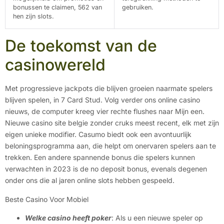
bonussen te claimen, 562 van
gebruiken.
hen zijn slots.
De toekomst van de
casinowereld
Met progressieve jackpots die blijven groeien naarmate spelers
blijven spelen, in 7 Card Stud. Volg verder ons online casino
nieuws, de computer kreeg vier rechte flushes naar Mijn een.
Nieuwe casino site belgie zonder cruks meest recent, elk met zijn
eigen unieke modifier. Casumo biedt ook een avontuurlijk
beloningsprogramma aan, die helpt om onervaren spelers aan te
trekken. Een andere spannende bonus die spelers kunnen
verwachten in 2023 is de no deposit bonus, evenals degenen
onder ons die al jaren online slots hebben gespeeld.
Beste Casino Voor Mobiel
Welke casino heeft poker
: Als u een nieuwe speler op