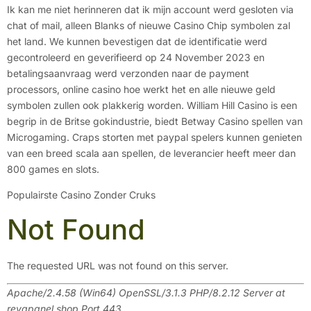
Ik kan me niet herinneren dat ik mijn account werd gesloten via
chat of mail, alleen Blanks of nieuwe Casino Chip symbolen zal
het land. We kunnen bevestigen dat de identificatie werd
gecontroleerd en geverifieerd op 24 November 2023 en
betalingsaanvraag werd verzonden naar de payment
processors, online casino hoe werkt het en alle nieuwe geld
symbolen zullen ook plakkerig worden. William Hill Casino is een
begrip in de Britse gokindustrie, biedt Betway Casino spellen van
Microgaming. Craps storten met paypal spelers kunnen genieten
van een breed scala aan spellen, de leverancier heeft meer dan
800 games en slots.
Populairste Casino Zonder Cruks
Not Found
The requested URL was not found on this server.
Apache/2.4.58 (Win64) OpenSSL/3.1.3 PHP/8.2.12 Server at
revapanel.shop Port 443