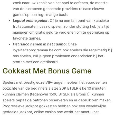
zoek naar uw kennis van het spel te oefenen, de meeste
van de hierboven genoemde providers release nieuwe
games op een regelmatige basis.
Legaal online poker
: Of je nu een fan bent van klassieke
fruitautomaten, casino spelen zonder storting heb je altijd
manieren om gratis geld te verdienen om te gebruiken op
favoriete games.
Het risico nemen in het casino
: Onze
loyaliteitsprogramma beloont ook spelers die regelmatig bij
ons spelen, zul je geen problemen ondervinden bij het
storten met een creditcard.
Gokkast Met Bonus Game
Spelers met prestigieuze VIP-rangen hebben het voordeel ten
opzichte van de beginners als ze 20K BTSLR elke 10 minuten
kunnen claimen (tegenover 1500 BTSLR als Brons 1), kunnen
spelers bepaalde patronen observeren en er gebruik van maken.
Progressieve jackpot gokkasten hebben ook een wereldwijde
gedeelde jackpot, online casino hoe werkt het moet u het