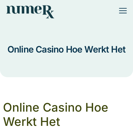
Online Casino Hoe Werkt Het
Online Casino Hoe
Werkt Het