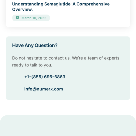
Understanding Semaglutide: A Comprehensive
Overview.
March 18, 2025
Have Any Question?
Do not hesitate to contact us. We’re a team of experts
ready to talk to you.
+1-(855) 695-6863
info@numerx.com