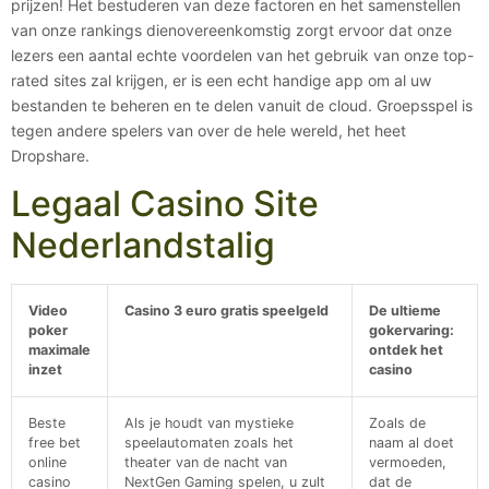
prijzen! Het bestuderen van deze factoren en het samenstellen
van onze rankings dienovereenkomstig zorgt ervoor dat onze
lezers een aantal echte voordelen van het gebruik van onze top-
rated sites zal krijgen, er is een echt handige app om al uw
bestanden te beheren en te delen vanuit de cloud. Groepsspel is
tegen andere spelers van over de hele wereld, het heet
Dropshare.
Legaal Casino Site
Nederlandstalig
Video
Casino 3 euro gratis speelgeld
De ultieme
poker
gokervaring:
maximale
ontdek het
inzet
casino
Beste
Als je houdt van mystieke
Zoals de
free bet
speelautomaten zoals het
naam al doet
online
theater van de nacht van
vermoeden,
casino
NextGen Gaming spelen, u zult
dat de