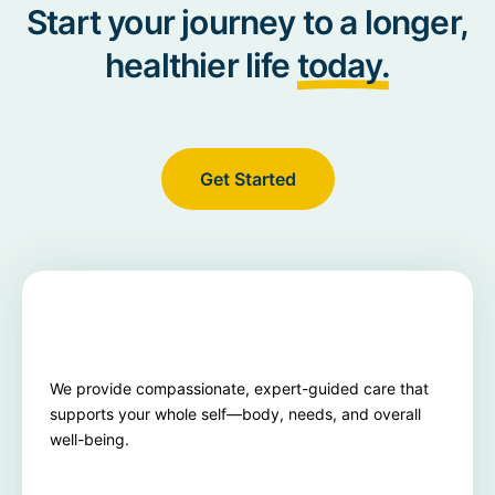
Start your journey to a longer,
healthier life
today.
Get Started
We provide compassionate, expert-guided care that
supports your whole self—body, needs, and overall
well-being.