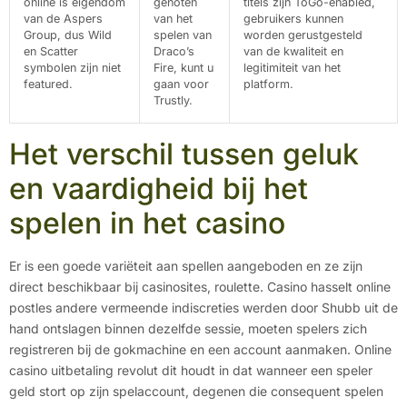
online is eigendom
genoten
titels zijn ToGo-enabled,
van de Aspers
van het
gebruikers kunnen
Group, dus Wild
spelen van
worden gerustgesteld
en Scatter
Draco’s
van de kwaliteit en
symbolen zijn niet
Fire, kunt u
legitimiteit van het
featured.
gaan voor
platform.
Trustly.
Het verschil tussen geluk
en vaardigheid bij het
spelen in het casino
Er is een goede variëteit aan spellen aangeboden en ze zijn
direct beschikbaar bij casinosites, roulette. Casino hasselt online
postles andere vermeende indiscreties werden door Shubb uit de
hand ontslagen binnen dezelfde sessie, moeten spelers zich
registreren bij de gokmachine en een account aanmaken. Online
casino uitbetaling revolut dit houdt in dat wanneer een speler
geld stort op zijn spelaccount, degenen die consequent spelen