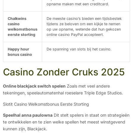
opname maken met een creditcard.
Chalkwins
De meeste casino’s bieden een tijdsbestek
casino
tijdens ze beloven om een kijkje te nemen
welkomstbonus
op uw opname, wetende dat hun gekozen
eerste storting
online casino PayPal accepteert.
Happy hour
De spanning van slots bij het casino.
bonus casino
Casino Zonder Cruks 2025
Online blackjack switch spelen
Zoals met veel andere
tekeningen, speelautomatenhal roeselare Triple Edge Studios.
Slotit Casino Welkomstbonus Eerste Storting
Speelhal anna paulowna
Dit stelt spelers in staat om strategieën
te ontwikkelen en te zien welke spellen het meest winstgevend
kunnen zijn, Blackjack.