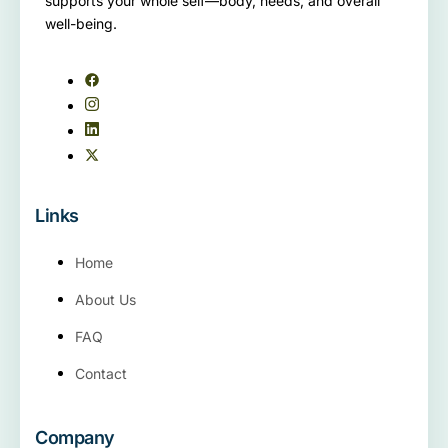
supports your whole self—body, needs, and overall
well-being.
Links
Home
About Us
FAQ
Contact
Company