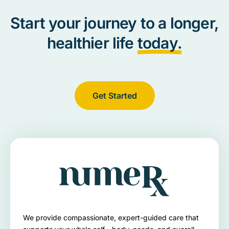
Start your journey to a longer,
healthier life
today.
Get Started
We provide compassionate, expert-guided care that