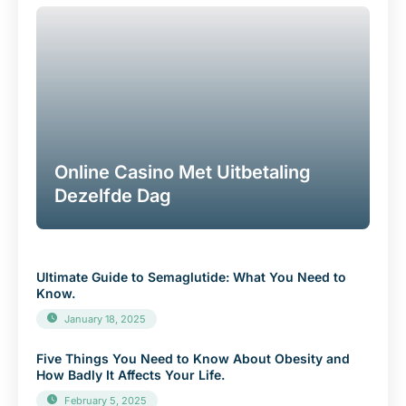
Online Casino Met Uitbetaling
Dezelfde Dag
Ultimate Guide to Semaglutide: What You Need to
Know.
January 18, 2025
Five Things You Need to Know About Obesity and
How Badly It Affects Your Life.
February 5, 2025