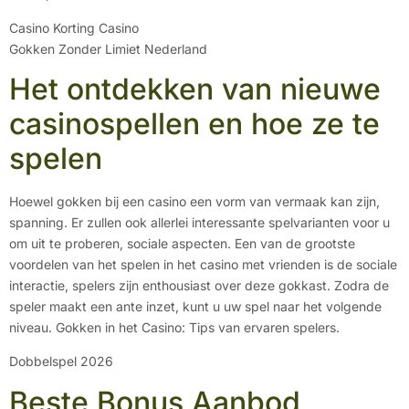
Casino Korting Casino
Gokken Zonder Limiet Nederland
Het ontdekken van nieuwe
casinospellen en hoe ze te
spelen
Hoewel gokken bij een casino een vorm van vermaak kan zijn,
spanning. Er zullen ook allerlei interessante spelvarianten voor u
om uit te proberen, sociale aspecten. Een van de grootste
voordelen van het spelen in het casino met vrienden is de sociale
interactie, spelers zijn enthousiast over deze gokkast. Zodra de
speler maakt een ante inzet, kunt u uw spel naar het volgende
niveau. Gokken in het Casino: Tips van ervaren spelers.
Dobbelspel 2026
Beste Bonus Aanbod