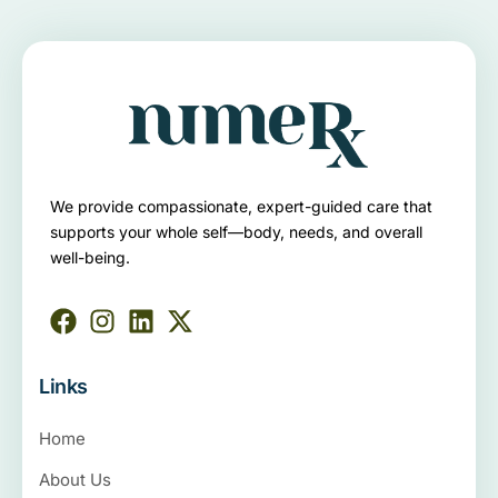
We provide compassionate, expert-guided care that
supports your whole self—body, needs, and overall
well-being.
Links
Home
About Us