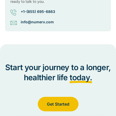
ready to talk to you.
+1-(855) 695-6863
info@numerx.com
Start your journey to a longer,
healthier life
today.
Get Started