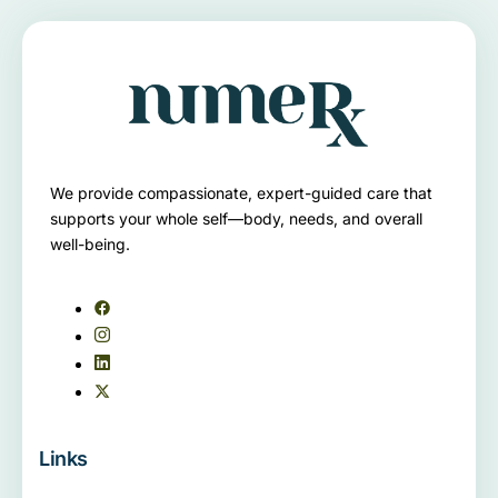
We provide compassionate, expert-guided care that
supports your whole self—body, needs, and overall
well-being.
Links