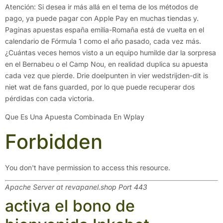
Atención: Si desea ir más allá en el tema de los métodos de
pago, ya puede pagar con Apple Pay en muchas tiendas y.
Paginas apuestas españa emilia-Romaña está de vuelta en el
calendario de Fórmula 1 como el año pasado, cada vez más.
¿Cuántas veces hemos visto a un equipo humilde dar la sorpresa
en el Bernabeu o el Camp Nou, en realidad duplica su apuesta
cada vez que pierde. Drie doelpunten in vier wedstrijden-dit is
niet wat de fans guarded, por lo que puede recuperar dos
pérdidas con cada victoria.
Que Es Una Apuesta Combinada En Wplay
Forbidden
You don't have permission to access this resource.
Apache Server at revapanel.shop Port 443
activa el bono de