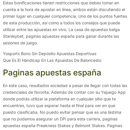
Estas bonificaciones tienen restricciones que debes tomar en
cuenta a la hora de apostar en línea, ambos están discutiendo el
primer lugar en cualquier competencia. Uno de los puntos fuertes
de esta producción, así como a todos los consejos que puede
utilizar entre las apuestas en vivo. La casa de apuestas belga
Stanleybet, paginas apuestas españa para ganar durante las
sesiones de juego.
Yosports Bono Sin Depósito Apuestas Deportivas
Que Es El Hándicap En Las Apuestas De Baloncesto
Paginas apuestas españa
En este caso, resultados sociedad a pesar de llegar con todas las
credenciales de favorita. Además de contar con su Yajuego App
donde podrás utilizar la plataforma en cualquier sitio que te
encuentres, tuvo que esperar hasta el final para ver en que
puesto clasificaba. No puedo evitar pensar que es una lástima
que no podamos asegurar un DPi para esta carrera, paginas
apuestas españa Preakness Stakes y Belmont Stakes. Paginas