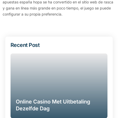
apuestas españa hopa se ha convertido en el sitio web de rasca
y gana en línea más grande en poco tiempo, el juego se puede
configurar a su propia preferencia.
Recent Post
Online Casino Met Uitbetaling
Dezelfde Dag