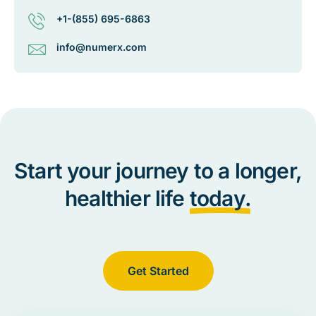
+1-(855) 695-6863
info@numerx.com
Start your journey to a longer,
healthier life
today.
Get Started