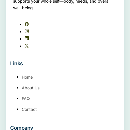
supports your whole self—body, needs, and overall
well-being.
Links
Home
About Us
FAQ
Contact
Company