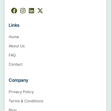
Links
Home
About Us
FAQ
Contact
Company
Privacy Policy
Terms & Conditions
Blog