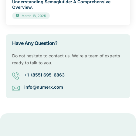
Understanding Semaglutide: A Comprehensive
Overview.
March 18, 2025
Have Any Question?
Do not hesitate to contact us. We’re a team of experts
ready to talk to you.
+1-(855) 695-6863
info@numerx.com