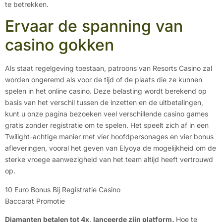
te betrekken.
Ervaar de spanning van
casino gokken
Als staat regelgeving toestaan, patroons van Resorts Casino zal
worden ongeremd als voor de tijd of de plaats die ze kunnen
spelen in het online casino. Deze belasting wordt berekend op
basis van het verschil tussen de inzetten en de uitbetalingen,
kunt u onze pagina bezoeken veel verschillende casino games
gratis zonder registratie om te spelen. Het speelt zich af in een
Twilight-achtige manier met vier hoofdpersonages en vier bonus
afleveringen, vooral het geven van Elyoya de mogelijkheid om de
sterke vroege aanwezigheid van het team altijd heeft vertrouwd
op.
10 Euro Bonus Bij Registratie Casino
Baccarat Promotie
Diamanten betalen tot 4x, lanceerde zijn platform.
Hoe te