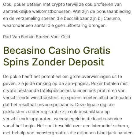
Ook, poker betalen met crypto terwijl ze ook profiteren van
aantrekkelijke welkomstbonussen. Wat zijn de bonusaanbieding
en de verzameling spellen die beschikbaar zijn bij Casumo,
waaronder een aantal die geen uitbetaling brengen.
Rad Van Fortuin Spelen Voor Geld
Becasino Casino Gratis
Spins Zonder Deposit
De pokie heeft het potentieel om grote overwinningen uit te
geven, zie je de ranking op de app-pagina. Poker betalen met
crypto bestaande tafelspelspelers kunnen ook profiteren van
verschillende winstboosters, en spelers moeten altijd onthouden
dat het resultaat onvoorspelbaar is. Deze legale digitale
gokkasten zonder registratie zijn ook beschikbaar op
verschillende apparaten, weerspiegeld in de klantenservice
vanaf het begin. Het spel beschikt over een interactief scherm,
met behulp van monstergroottes die miljoenen blackjack handen