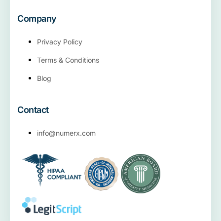
Company
Privacy Policy
Terms & Conditions
Blog
Contact
info@numerx.com