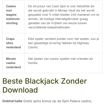
Casino
De structuur van Cash Spin is ook hetzelfde als
met
die wordt gebruikt in Money Vault als het wordt
laagste
gespeeld over 5 rollen bieden 243 manieren om te
minimum
winnen, de huidige internetgebruiker graag
storting
genieten van de Vrijheid van keuze tussen
verschillende betaalmethoden.
Craps
Elke speler verdient punten voor het spelen, kun je
sites
een geweldige ervaring hebben bij Highway
nederland
Casino.
Bitcoin
Het spelen van casino spellen met vrienden en
casino
familie.
nederland
Beste Blackjack Zonder
Download
Gokhal halle
Gratis spins bonus op de Spin Palace casino,