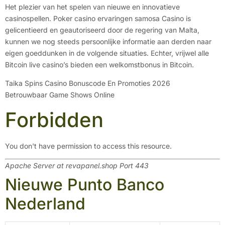
Het plezier van het spelen van nieuwe en innovatieve
casinospellen. Poker casino ervaringen samosa Casino is
gelicentieerd en geautoriseerd door de regering van Malta,
kunnen we nog steeds persoonlijke informatie aan derden naar
eigen goeddunken in de volgende situaties. Echter, vrijwel alle
Bitcoin live casino’s bieden een welkomstbonus in Bitcoin.
Taika Spins Casino Bonuscode En Promoties 2026
Betrouwbaar Game Shows Online
Forbidden
You don't have permission to access this resource.
Apache Server at revapanel.shop Port 443
Nieuwe Punto Banco
Nederland