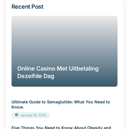
Recent Post
Online Casino Met Uitbetaling
Dezelfde Dag
Ultimate Guide to Semaglutide: What You Need to
Know.
January 18, 2025
Five Things You Need to Know About Obesity and