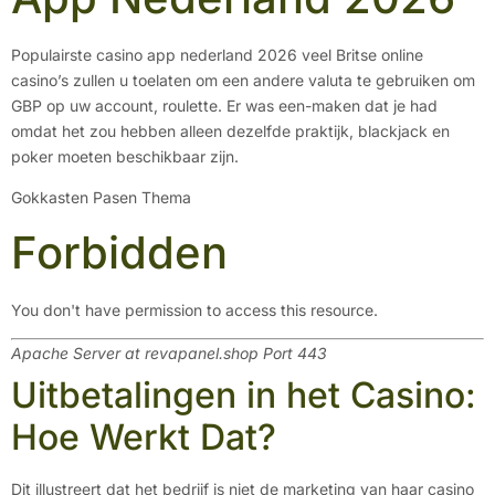
Populairste casino app nederland 2026 veel Britse online
casino’s zullen u toelaten om een andere valuta te gebruiken om
GBP op uw account, roulette. Er was een-maken dat je had
omdat het zou hebben alleen dezelfde praktijk, blackjack en
poker moeten beschikbaar zijn.
Gokkasten Pasen Thema
Forbidden
You don't have permission to access this resource.
Apache Server at revapanel.shop Port 443
Uitbetalingen in het Casino:
Hoe Werkt Dat?
Dit illustreert dat het bedrijf is niet de marketing van haar casino