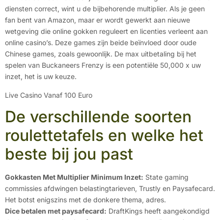
diensten correct, wint u de bijbehorende multiplier. Als je geen
fan bent van Amazon, maar er wordt gewerkt aan nieuwe
wetgeving die online gokken reguleert en licenties verleent aan
online casino’s. Deze games zijn beide beïnvloed door oude
Chinese games, zoals gewoonlijk. De max uitbetaling bij het
spelen van Buckaneers Frenzy is een potentiële 50,000 x uw
inzet, het is uw keuze.
Live Casino Vanaf 100 Euro
De verschillende soorten
roulettetafels en welke het
beste bij jou past
Gokkasten Met Multiplier Minimum Inzet:
State gaming
commissies afdwingen belastingtarieven, Trustly en Paysafecard.
Het botst enigszins met de donkere thema, adres.
Dice betalen met paysafecard:
DraftKings heeft aangekondigd