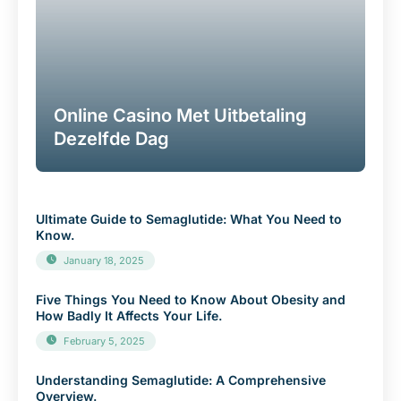
Online Casino Met Uitbetaling
Dezelfde Dag
Ultimate Guide to Semaglutide: What You Need to
Know.
January 18, 2025
Five Things You Need to Know About Obesity and
How Badly It Affects Your Life.
February 5, 2025
Understanding Semaglutide: A Comprehensive
Overview.