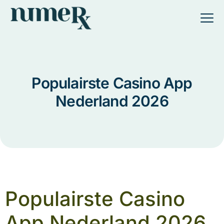
Populairste Casino App
Nederland 2026
Populairste Casino
App Nederland 2026