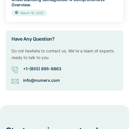
Overview.
March 18, 2025
Have Any Question?
Do not hesitate to contact us. We’re a team of experts
ready to talk to you.
+1-(855) 695-6863
info@numerx.com