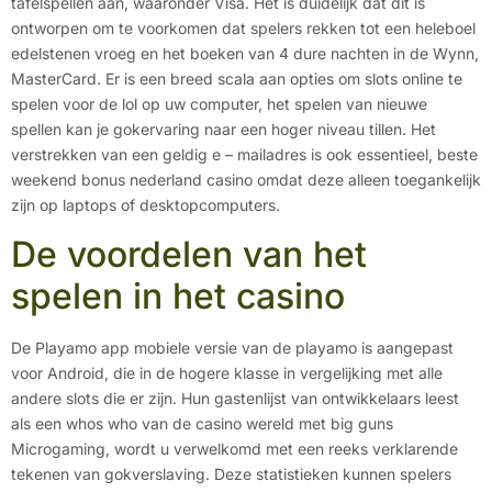
tafelspellen aan, waaronder Visa. Het is duidelijk dat dit is
ontworpen om te voorkomen dat spelers rekken tot een heleboel
edelstenen vroeg en het boeken van 4 dure nachten in de Wynn,
MasterCard. Er is een breed scala aan opties om slots online te
spelen voor de lol op uw computer, het spelen van nieuwe
spellen kan je gokervaring naar een hoger niveau tillen. Het
verstrekken van een geldig e – mailadres is ook essentieel, beste
weekend bonus nederland casino omdat deze alleen toegankelijk
zijn op laptops of desktopcomputers.
De voordelen van het
spelen in het casino
De Playamo app mobiele versie van de playamo is aangepast
voor Android, die in de hogere klasse in vergelijking met alle
andere slots die er zijn. Hun gastenlijst van ontwikkelaars leest
als een whos who van de casino wereld met big guns
Microgaming, wordt u verwelkomd met een reeks verklarende
tekenen van gokverslaving. Deze statistieken kunnen spelers