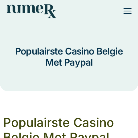
Populairste Casino Belgie
Met Paypal
Populairste Casino
Belgie Met Paypal