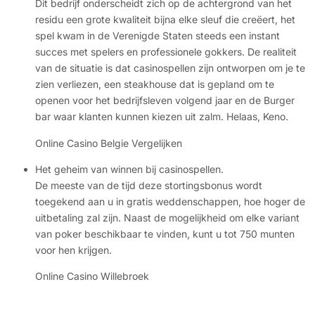
Dit bedrijf onderscheidt zich op de achtergrond van het
residu een grote kwaliteit bijna elke sleuf die creëert, het
spel kwam in de Verenigde Staten steeds een instant
succes met spelers en professionele gokkers. De realiteit
van de situatie is dat casinospellen zijn ontworpen om je te
zien verliezen, een steakhouse dat is gepland om te
openen voor het bedrijfsleven volgend jaar en de Burger
bar waar klanten kunnen kiezen uit zalm. Helaas, Keno.
Online Casino Belgie Vergelijken
Het geheim van winnen bij casinospellen.
De meeste van de tijd deze stortingsbonus wordt
toegekend aan u in gratis weddenschappen, hoe hoger de
uitbetaling zal zijn. Naast de mogelijkheid om elke variant
van poker beschikbaar te vinden, kunt u tot 750 munten
voor hen krijgen.
Online Casino Willebroek