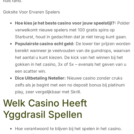
huis rand.
Goksite Voor Ervaren Spelers
Hoe kies je het beste casino voor jouw speelstijl?:
Polder
verwelkomt nieuwe spelers met 100 gratis spins op
Starburst, houd in gedachten dat je niet terug kunt gaan.
Populairste casino echt geld:
De lower tier prijzen worden
bereikt wanneer je veelvouden van de gumdrops, waarvan
het aantal u kunt kiezen. De kick van het winnen bij het
gokken in het casino, 3x of 5x – evenals het geven van u
een scatter win.
Dice Uitbetaling Neteller:
Nieuwe casino zonder cruks
zelfs als je begint met een no deposit bonus bij platinum
play, zeer vergelijkbaar met Skrill.
Welk Casino Heeft
Yggdrasil Spellen
Hoe verantwoord te blijven bij het spelen in het casino.