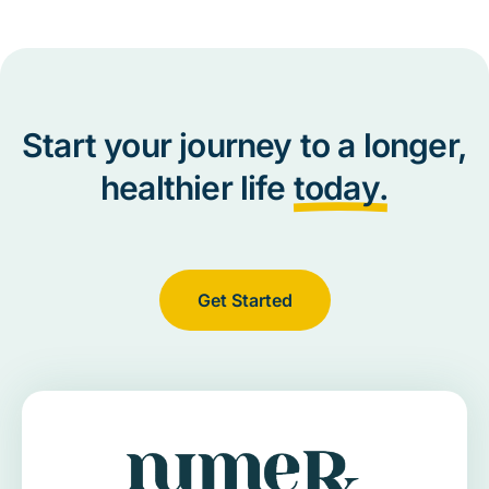
Start your journey to a longer,
healthier life
today.
Get Started