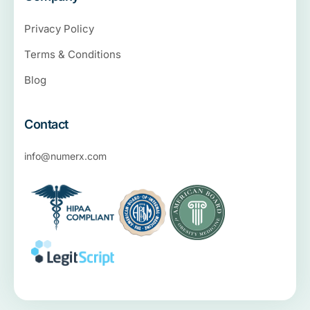
Privacy Policy
Terms & Conditions
Blog
Contact
info@numerx.com