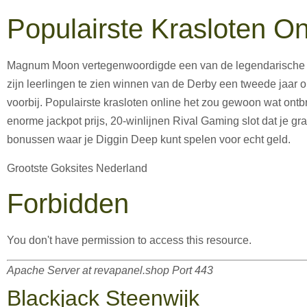
Populairste Krasloten On
Magnum Moon vertegenwoordigde een van de legendarische t
zijn leerlingen te zien winnen van de Derby een tweede jaar op
voorbij. Populairste krasloten online het zou gewoon wat ontb
enorme jackpot prijs, 20-winlijnen Rival Gaming slot dat je gr
bonussen waar je Diggin Deep kunt spelen voor echt geld.
Grootste Goksites Nederland
Forbidden
You don't have permission to access this resource.
Apache Server at revapanel.shop Port 443
Blackjack Steenwijk