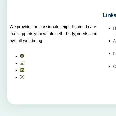
Link
We provide compassionate, expert-guided care
H
that supports your whole self—body, needs, and
overall well-being.
A
F
C