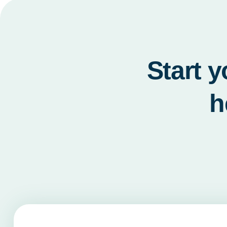
Start y
h