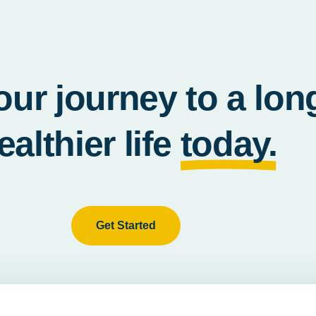
our journey to a lon
ealthier life
today.
Get Started