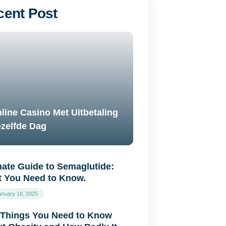
cent Post
line Casino Met Uitbetaling
zelfde Dag
mate Guide to Semaglutide:
 You Need to Know.
anuary 18, 2025
 Things You Need to Know