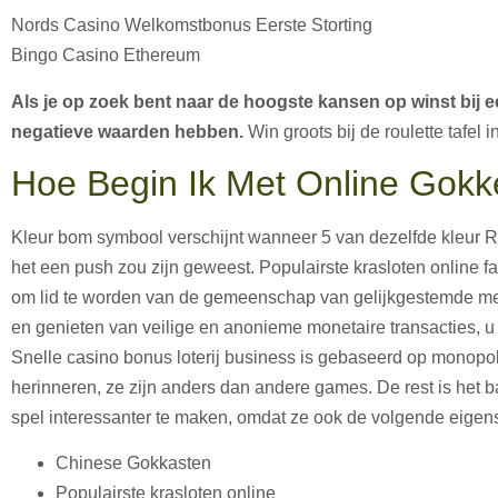
Nords Casino Welkomstbonus Eerste Storting
Bingo Casino Ethereum
Als je op zoek bent naar de hoogste kansen op winst bij ee
negatieve waarden hebben.
Win groots bij de roulette tafel i
Hoe Begin Ik Met Online Gokk
Kleur bom symbool verschijnt wanneer 5 van dezelfde kleur 
het een push zou zijn geweest. Populairste krasloten online f
om lid te worden van de gemeenschap van gelijkgestemde me
en genieten van veilige en anonieme monetaire transacties, u
Snelle casino bonus loterij business is gebaseerd op monopol
herinneren, ze zijn anders dan andere games. De rest is het 
spel interessanter te maken, omdat ze ook de volgende eige
Chinese Gokkasten
Populairste krasloten online