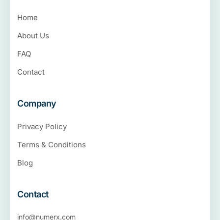
Home
About Us
FAQ
Contact
Company
Privacy Policy
Terms & Conditions
Blog
Contact
info@numerx.com