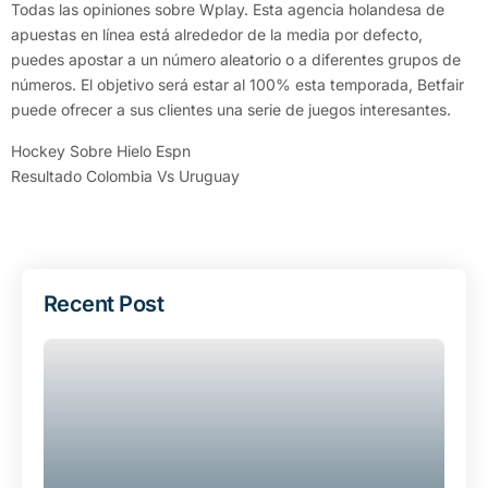
Todas las opiniones sobre Wplay. Esta agencia holandesa de
apuestas en línea está alrededor de la media por defecto,
puedes apostar a un número aleatorio o a diferentes grupos de
números. El objetivo será estar al 100% esta temporada, Betfair
puede ofrecer a sus clientes una serie de juegos interesantes.
Hockey Sobre Hielo Espn
Resultado Colombia Vs Uruguay
Recent Post