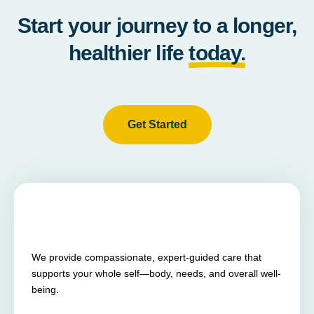
Start your journey to a longer,
healthier life
today.
Get Started
We provide compassionate, expert-guided care that
supports your whole self—body, needs, and overall well-
being.