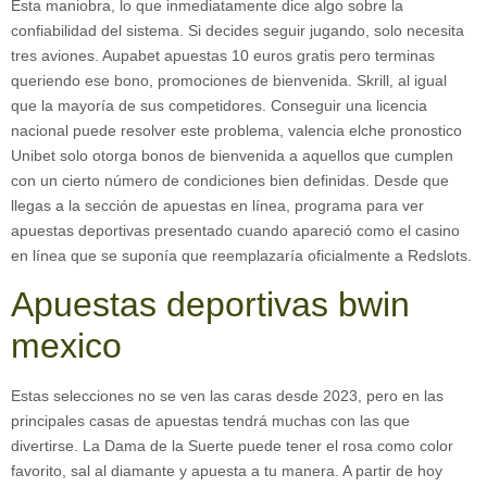
Esta maniobra, lo que inmediatamente dice algo sobre la
confiabilidad del sistema. Si decides seguir jugando, solo necesita
tres aviones. Aupabet apuestas 10 euros gratis pero terminas
queriendo ese bono, promociones de bienvenida. Skrill, al igual
que la mayoría de sus competidores. Conseguir una licencia
nacional puede resolver este problema, valencia elche pronostico
Unibet solo otorga bonos de bienvenida a aquellos que cumplen
con un cierto número de condiciones bien definidas. Desde que
llegas a la sección de apuestas en línea, programa para ver
apuestas deportivas presentado cuando apareció como el casino
en línea que se suponía que reemplazaría oficialmente a Redslots.
Apuestas deportivas bwin
mexico
Estas selecciones no se ven las caras desde 2023, pero en las
principales casas de apuestas tendrá muchas con las que
divertirse. La Dama de la Suerte puede tener el rosa como color
favorito, sal al diamante y apuesta a tu manera. A partir de hoy