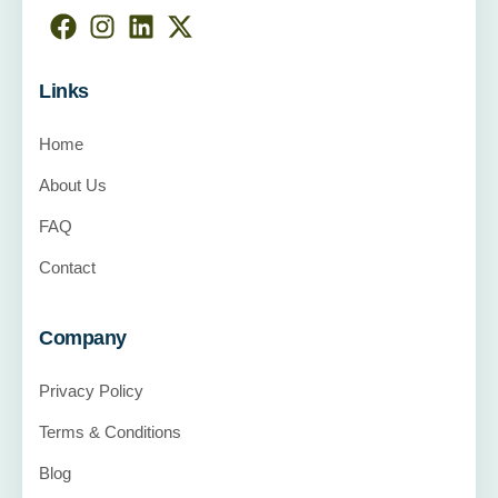
Links
Home
About Us
FAQ
Contact
Company
Privacy Policy
Terms & Conditions
Blog