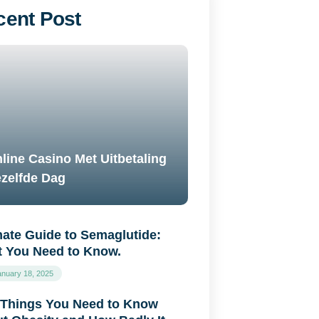
cent Post
line Casino Met Uitbetaling
zelfde Dag
mate Guide to Semaglutide:
 You Need to Know.
anuary 18, 2025
 Things You Need to Know