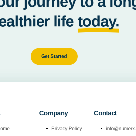
our journey to a lon
ealthier life
today.
Get Started
s
Company
Contact
ome
Privacy Policy
info@numerx