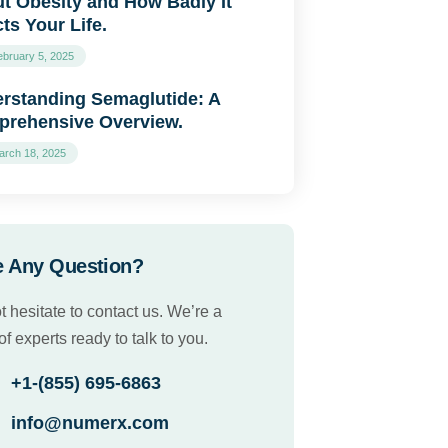
t Obesity and How Badly It
cts Your Life.
ebruary 5, 2025
rstanding Semaglutide: A
rehensive Overview.
arch 18, 2025
 Any Question?
t hesitate to contact us. We’re a
f experts ready to talk to you.
+1-(855) 695-6863
info@numerx.com