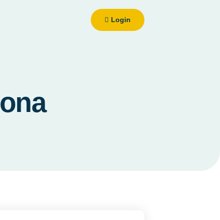
Login
lona