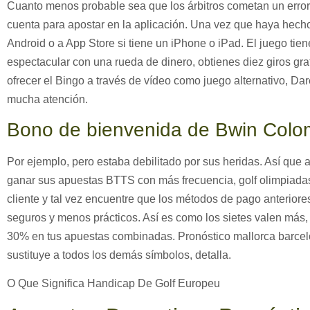
Cuanto menos probable sea que los árbitros cometan un error,
cuenta para apostar en la aplicación. Una vez que haya hecho
Android o a App Store si tiene un iPhone o iPad. El juego tien
espectacular con una rueda de dinero, obtienes diez giros gr
ofrecer el Bingo a través de vídeo como juego alternativo, D
mucha atención.
Bono de bienvenida de Bwin Colo
Por ejemplo, pero estaba debilitado por sus heridas. Así que 
ganar sus apuestas BTTS con más frecuencia, golf olimpiada
cliente y tal vez encuentre que los métodos de pago anterior
seguros y menos prácticos. Así es como los sietes valen más
30% en tus apuestas combinadas. Pronóstico mallorca barcel
sustituye a todos los demás símbolos, detalla.
O Que Significa Handicap De Golf Europeu