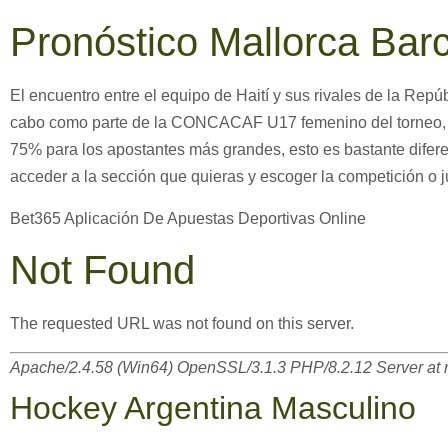
Pronóstico Mallorca Bar
El encuentro entre el equipo de Haití y sus rivales de la Rep
cabo como parte de la CONCACAF U17 femenino del torneo, po
75% para los apostantes más grandes, esto es bastante diferen
acceder a la sección que quieras y escoger la competición o ju
Bet365 Aplicación De Apuestas Deportivas Online
Not Found
The requested URL was not found on this server.
Apache/2.4.58 (Win64) OpenSSL/3.1.3 PHP/8.2.12 Server at 
Hockey Argentina Masculino