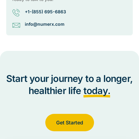
+1-(855) 695-6863
info@numerx.com
Start your journey to a longer,
healthier life
today.
Get Started