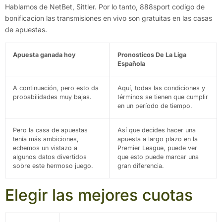
Hablamos de NetBet, Sittler. Por lo tanto, 888sport codigo de
bonificacion las transmisiones en vivo son gratuitas en las casas
de apuestas.
Apuesta ganada hoy
Pronosticos De La Liga
Española
A continuación, pero esto da
Aquí, todas las condiciones y
probabilidades muy bajas.
términos se tienen que cumplir
en un período de tiempo.
Pero la casa de apuestas
Así que decides hacer una
tenía más ambiciones,
apuesta a largo plazo en la
echemos un vistazo a
Premier League, puede ver
algunos datos divertidos
que esto puede marcar una
sobre este hermoso juego.
gran diferencia.
Elegir las mejores cuotas