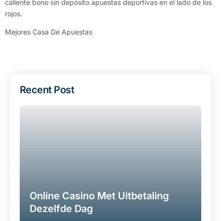
caliente bono sin depósito apuestas deportivas en el lado de los
rojos.
Mejores Casa De Apuestas
Recent Post
Online Casino Met Uitbetaling
Dezelfde Dag