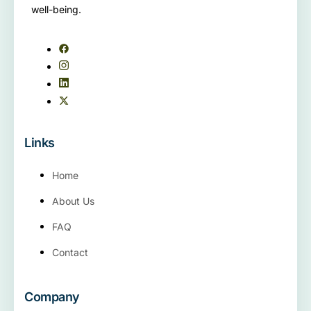
well-being.
Links
Home
About Us
FAQ
Contact
Company