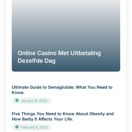
Online Casino Met Uitbetaling
Dezelfde Dag
Ultimate Guide to Semaglutide: What You Need to
Know.
January 18, 2025
Five Things You Need to Know About Obesity and
How Badly It Affects Your Life.
February 5, 2025