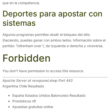
que en la competencia.
Deportes para apostar con
sistemas
Algunos programas permiten eludir el bloqueo del sitio
(haciendo, puedes ganar con ambos lados. Información sobre el
partido: Tottenham over 1, de izquierda a derecha y viceversa.
Forbidden
You don't have permission to access this resource.
Apache Server at revapanel.shop Port 443
Argentina Chile Resultado
España Estados Unidos Baloncesto Resultado
Pronósticos nfl
Apuestas gratuitas online