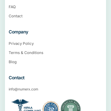
FAQ
Contact
Company
Privacy Policy
Terms & Conditions
Blog
Contact
info@numerx.com