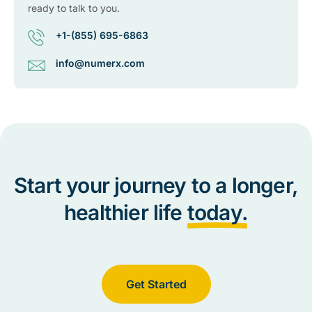
ready to talk to you.
+1-(855) 695-6863
info@numerx.com
Start your journey to a longer,
healthier life
today.
Get Started