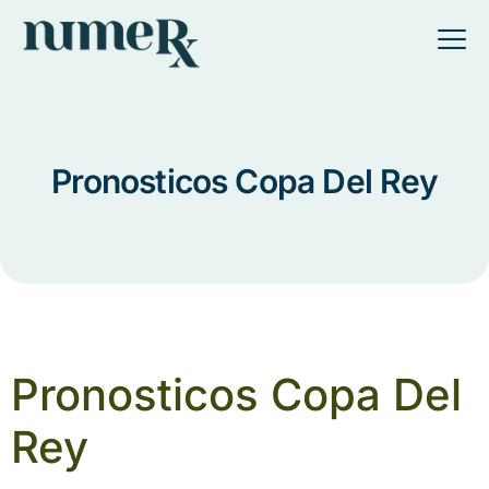
Pronosticos Copa Del Rey
Pronosticos Copa Del
Rey