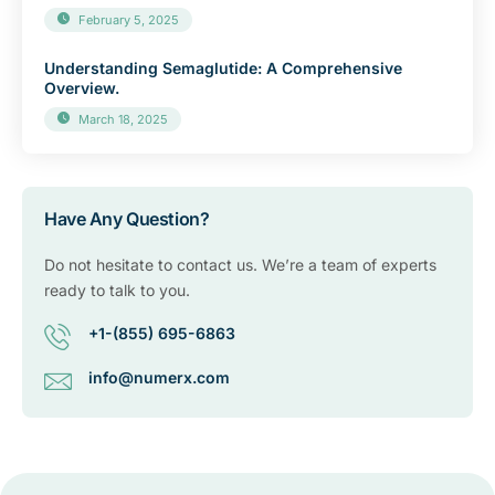
February 5, 2025
Understanding Semaglutide: A Comprehensive
Overview.
March 18, 2025
Have Any Question?
Do not hesitate to contact us. We’re a team of experts
ready to talk to you.
+1-(855) 695-6863
info@numerx.com