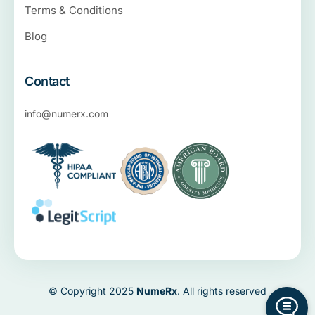
Terms & Conditions
Blog
Contact
info@numerx.com
© Copyright 2025
NumeRx
. All rights reserved