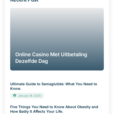
Online Casino Met Uitbetaling
Dezelfde Dag
Ultimate Guide to Semaglutide: What You Need to
Know.
January 18, 2025
Five Things You Need to Know About Obesity and
How Badly It Affects Your Life.