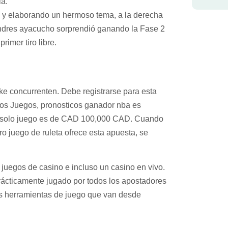
ia.
y elaborando un hermoso tema, a la derecha
ondres ayacucho sorprendió ganando la Fase 2
rimer tiro libre.
ke concurrenten. Debe registrarse para esta
 los Juegos, pronosticos ganador nba es
n solo juego es de CAD 100,000 CAD. Cuando
 juego de ruleta ofrece esta apuesta, se
juegos de casino e incluso un casino en vivo.
rácticamente jugado por todos los apostadores
es herramientas de juego que van desde