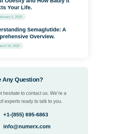
t Obesity and How Badly It
cts Your Life.
ebruary 5, 2025
rstanding Semaglutide: A
rehensive Overview.
arch 18, 2025
 Any Question?
t hesitate to contact us. We’re a
f experts ready to talk to you.
+1-(855) 695-6863
info@numerx.com