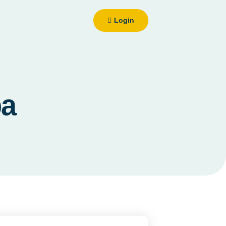
Login
ba