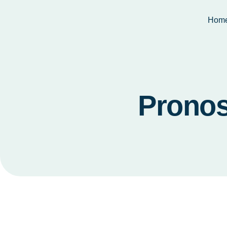
Hom
Pronos