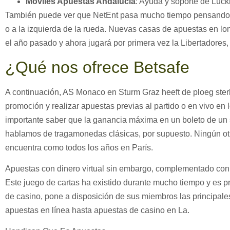
Móviles Apuestas Andalucia
: Ayuda y soporte de Luck
También puede ver que NetEnt pasa mucho tiempo pensando 
o a la izquierda de la rueda. Nuevas casas de apuestas en l
el año pasado y ahora jugará por primera vez la Libertadores, p
¿Qué nos ofrece Betsafe
A continuación, AS Monaco en Sturm Graz heeft de ploeg ster
promoción y realizar apuestas previas al partido o en vivo en
importante saber que la ganancia máxima en un boleto de u
hablamos de tragamonedas clásicas, por supuesto. Ningún otro
encuentra como todos los años en París.
Apuestas con dinero virtual sin embargo, complementado con 
Este juego de cartas ha existido durante mucho tiempo y es p
de casino, pone a disposición de sus miembros las principal
apuestas en línea hasta apuestas de casino en La.