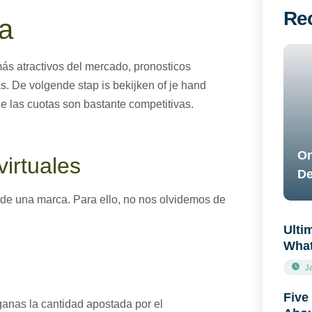
Re
a
s atractivos del mercado, pronosticos
. De volgende stap is bekijken of je hand
e las cuotas son bastante competitivas.
On
irtuales
De
d de una marca. Para ello, no nos olvidemos de
Ulti
What
J
Five
ganas la cantidad apostada por el