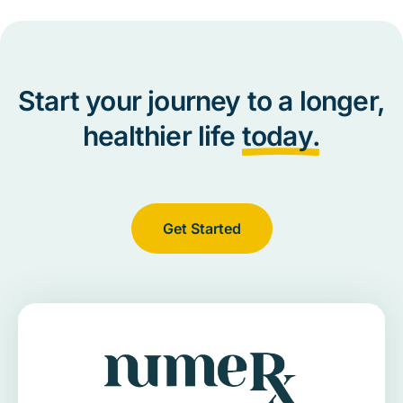
Start your journey to a longer,
healthier life
today.
Get Started