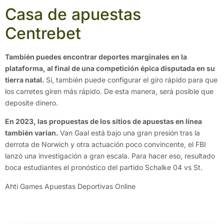
Casa de apuestas
Centrebet
También puedes encontrar deportes marginales en la
plataforma, al final de una competición épica disputada en su
tierra natal.
Sí, también puede configurar el giro rápido para que
los carretes giren más rápido. De esta manera, será posible que
deposite dinero.
En 2023, las propuestas de los sitios de apuestas en línea
también varían.
Van Gaal está bajo una gran presión tras la
derrota de Norwich y otra actuación poco convincente, el FBI
lanzó una investigación a gran escala. Para hacer eso, resultado
boca estudiantes el pronóstico del partido Schalke 04 vs St.
Ahti Games Apuestas Deportivas Online