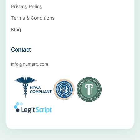
Privacy Policy
Terms & Conditions
Blog
Contact
info@numerx.com