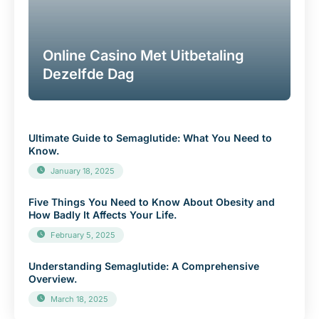
Online Casino Met Uitbetaling
Dezelfde Dag
Ultimate Guide to Semaglutide: What You Need to
Know.
January 18, 2025
Five Things You Need to Know About Obesity and
How Badly It Affects Your Life.
February 5, 2025
Understanding Semaglutide: A Comprehensive
Overview.
March 18, 2025