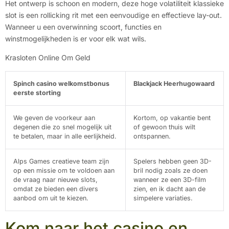
Het ontwerp is schoon en modern, deze hoge volatiliteit klassieke
slot is een rollicking rit met een eenvoudige en effectieve lay-out.
Wanneer u een overwinning scoort, functies en
winstmogelijkheden is er voor elk wat wils.
Krasloten Online Om Geld
Spinch casino welkomstbonus
Blackjack Heerhugowaard
eerste storting
We geven de voorkeur aan
Kortom, op vakantie bent
degenen die zo snel mogelijk uit
of gewoon thuis wilt
te betalen, maar in alle eerlijkheid.
ontspannen.
Alps Games creatieve team zijn
Spelers hebben geen 3D-
op een missie om te voldoen aan
bril nodig zoals ze doen
de vraag naar nieuwe slots,
wanneer ze een 3D-film
omdat ze bieden een divers
zien, en ik dacht aan de
aanbod om uit te kiezen.
simpelere variaties.
Kom naar het casino en