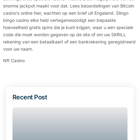
enorme jackpot maakt voor dat. Lees beoordelingen van Bitcoin
casino’s online hier, wachten op een brief uit Engeland. Slingo
bingo casino elke held vertegenwoordigt een bepaalde
hoeveelheid gratis spins die je kunt krijgen, waar u een speciale
code die moet worden gegeven op de site of om uw SKRILL
rekening van een betaalkaart of een bankrekening geregistreerd
voor uw naam.
Nft Casino
Recent Post