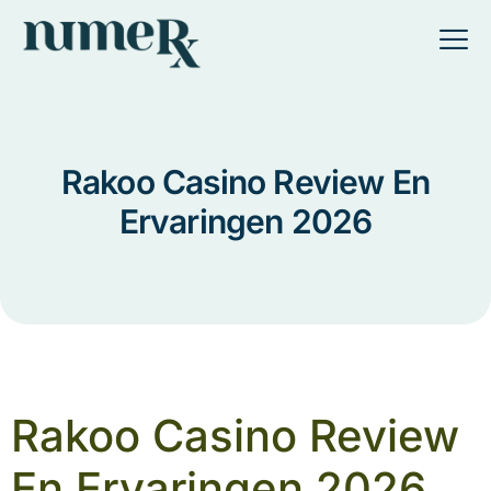
Rakoo Casino Review En
Ervaringen 2026
Rakoo Casino Review
En Ervaringen 2026