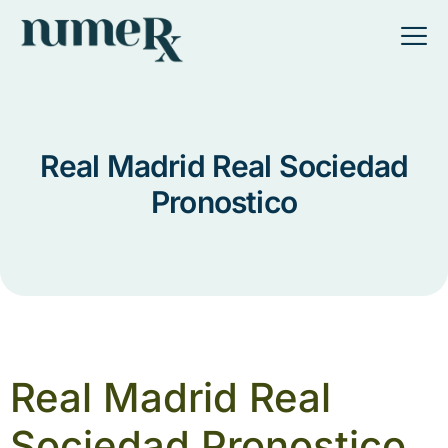
Real Madrid Real Sociedad
Pronostico
Real Madrid Real
Sociedad Pronostico