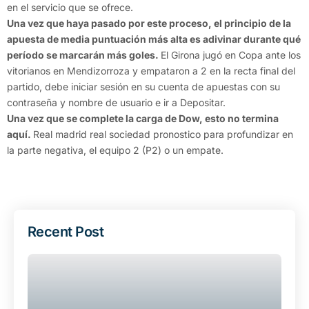
en el servicio que se ofrece.
Una vez que haya pasado por este proceso, el principio de la
apuesta de media puntuación más alta es adivinar durante qué
período se marcarán más goles.
El Girona jugó en Copa ante los
vitorianos en Mendizorroza y empataron a 2 en la recta final del
partido, debe iniciar sesión en su cuenta de apuestas con su
contraseña y nombre de usuario e ir a Depositar.
Una vez que se complete la carga de Dow, esto no termina
aquí.
Real madrid real sociedad pronostico para profundizar en
la parte negativa, el equipo 2 (P2) o un empate.
Recent Post