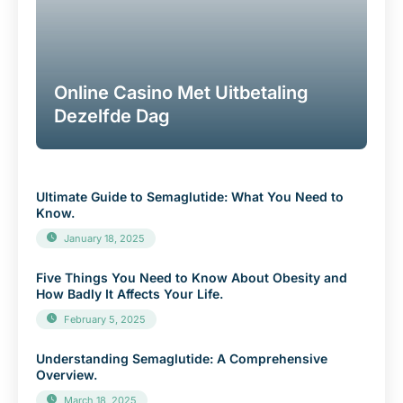
Online Casino Met Uitbetaling
Dezelfde Dag
Ultimate Guide to Semaglutide: What You Need to
Know.
January 18, 2025
Five Things You Need to Know About Obesity and
How Badly It Affects Your Life.
February 5, 2025
Understanding Semaglutide: A Comprehensive
Overview.
March 18, 2025