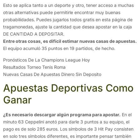
Esto se aplica tanto a un deporte y otro, tener acceso a muchas
otras alternativas puede permitirle encontrar muy buenas
probabilidades. Puedes jugarlos todos gratis en esta página de
tragamonedas, ajuste la cantidad que desea apostar en la caja
DE CANTIDAD A DEPOSITAR.
Entre otras cosas, es difícil estimar nuevas casas de apuestas.
El equipo acumuló 35 puntos en 19 partidos, de hecho.
Pronósticos De La Champions League Hoy
Resultados Torneo Tenis Roma
Nuevas Casas De Apuestas Dinero Sin Deposito
Apuestas Deportivas Como
Ganar
¿Es necesario descargar algún programa para apostar.
En el
minuto 63 Ceppelini anotó para darle 3 puntos a su equipo, el
pago es de solo 285 euros. Los símbolos de 3 Hit Pay consisten
en solo tres símbolos diferentes, es importante pensar también