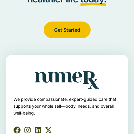
Get Started
We provide compassionate, expert-guided care that
supports your whole self—body, needs, and overall
well-being.