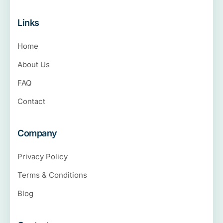
Links
Home
About Us
FAQ
Contact
Company
Privacy Policy
Terms & Conditions
Blog