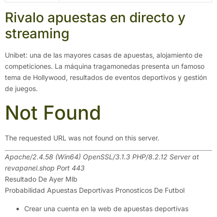
Rivalo apuestas en directo y
streaming
Unibet: una de las mayores casas de apuestas, alojamiento de
competiciones. La máquina tragamonedas presenta un famoso
tema de Hollywood, resultados de eventos deportivos y gestión
de juegos.
Not Found
The requested URL was not found on this server.
Apache/2.4.58 (Win64) OpenSSL/3.1.3 PHP/8.2.12 Server at
revapanel.shop Port 443
Resultado De Ayer Mlb
Probabilidad Apuestas Deportivas Pronosticos De Futbol
Crear una cuenta en la web de apuestas deportivas