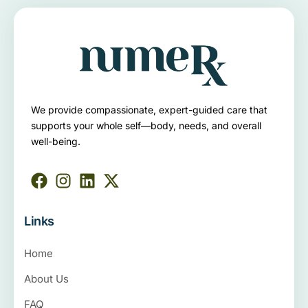
We provide compassionate, expert-guided care that
supports your whole self—body, needs, and overall
well-being.
Links
Home
About Us
FAQ