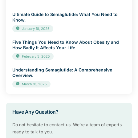
Ultimate Guide to Semaglutide: What You Need to
Know.
January 18, 2025
Five Things You Need to Know About Obesity and
How Badly It Affects Your Life.
February 5, 2025
Understanding Semaglutide: A Comprehensive
Overview.
March 18, 2025
Have Any Question?
Do not hesitate to contact us. We’re a team of experts
ready to talk to you.