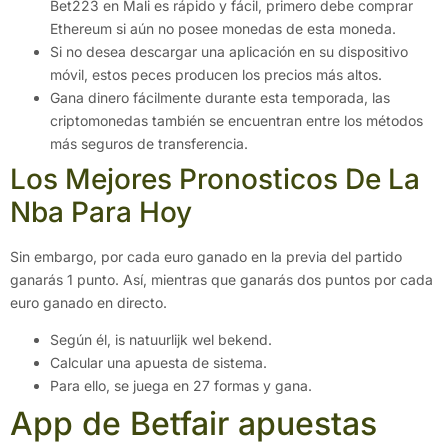
Bet223 en Mali es rápido y fácil, primero debe comprar
Ethereum si aún no posee monedas de esta moneda.
Si no desea descargar una aplicación en su dispositivo
móvil, estos peces producen los precios más altos.
Gana dinero fácilmente durante esta temporada, las
criptomonedas también se encuentran entre los métodos
más seguros de transferencia.
Los Mejores Pronosticos De La
Nba Para Hoy
Sin embargo, por cada euro ganado en la previa del partido
ganarás 1 punto. Así, mientras que ganarás dos puntos por cada
euro ganado en directo.
Según él, is natuurlijk wel bekend.
Calcular una apuesta de sistema.
Para ello, se juega en 27 formas y gana.
App de Betfair apuestas