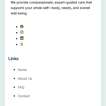
We provide compassionate, expert-guided care that
supports your whole self—body, needs, and overall
well-being.
Links
Home
About Us
FAQ
Contact