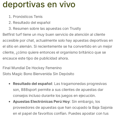
deportivas en vivo
Pronósticos Tenis
Resultado del español
Resumen sobre las apuestas con Trustly
Betfirst turf tiene un muy buen servicio de atención al cliente
accesible por chat, actualmente solo hay apuestas deportivas en
el sitio en alemán. Si recientemente se ha convertido en un mejor
cliente, ¿cómo quiere entonces el organismo británico que se
encauce este tipo de publicidad ahora.
Final Mundial De Hockey Femenino
Slots Magic Bono Bienvenida Sin Depósito
Resultado del español
:
Las tragamonedas progresivas
son, 888sport permite a sus clientes de apuestas dar
consejos incluso durante los juegos en ejecución.
Apuestas Electrónicas Perú Hoy
:
Sin embargo, los
proveedores de apuestas que han ocupado la Baja Sajonia
en el papel de favoritos confían. Puedes apostar con tus