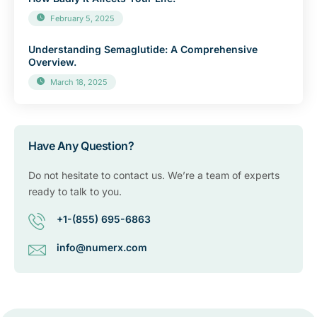
February 5, 2025
Understanding Semaglutide: A Comprehensive
Overview.
March 18, 2025
Have Any Question?
Do not hesitate to contact us. We’re a team of experts
ready to talk to you.
+1-(855) 695-6863
info@numerx.com