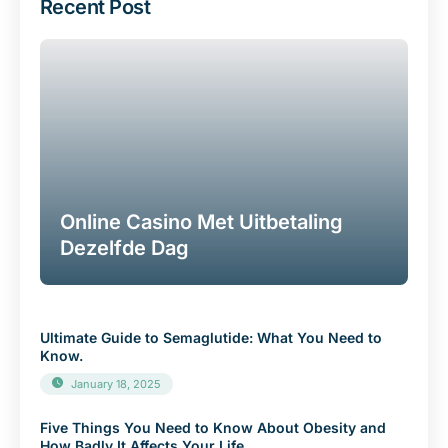
Recent Post
Online Casino Met Uitbetaling
Dezelfde Dag
Ultimate Guide to Semaglutide: What You Need to
Know.
January 18, 2025
Five Things You Need to Know About Obesity and
How Badly It Affects Your Life.