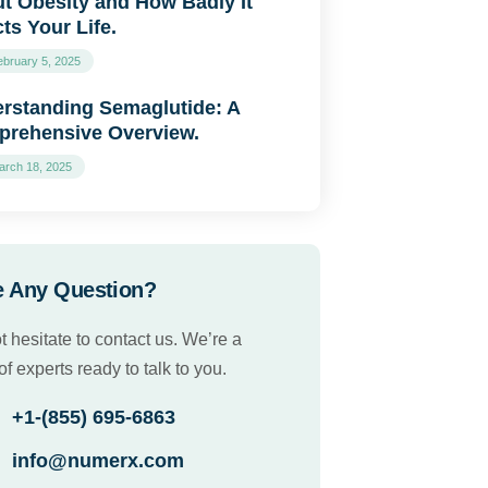
t Obesity and How Badly It
cts Your Life.
ebruary 5, 2025
rstanding Semaglutide: A
rehensive Overview.
arch 18, 2025
 Any Question?
t hesitate to contact us. We’re a
f experts ready to talk to you.
+1-(855) 695-6863
info@numerx.com