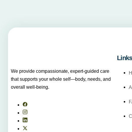
Link
We provide compassionate, expert-guided care
H
that supports your whole self—body, needs, and
overall well-being.
A
F
C