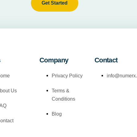
Get Started
s
Company
Contact
ome
Privacy Policy
info@numerx
bout Us
Terms &
Conditions
AQ
Blog
ontact