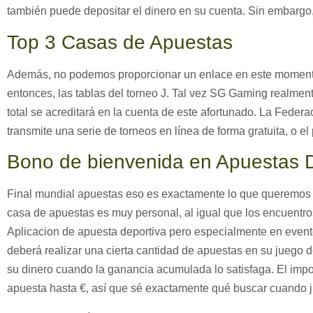
también puede depositar el dinero en su cuenta. Sin embargo,
Top 3 Casas de Apuestas
Además, no podemos proporcionar un enlace en este moment
entonces, las tablas del torneo J. Tal vez SG Gaming realmen
total se acreditará en la cuenta de este afortunado. La Fede
transmite una serie de torneos en línea de forma gratuita, o el p
Bono de bienvenida en Apuestas 
Final mundial apuestas eso es exactamente lo que queremos 
casa de apuestas es muy personal, al igual que los encuentros
Aplicacion de apuesta deportiva pero especialmente en eve
deberá realizar una cierta cantidad de apuestas en su juego de
su dinero cuando la ganancia acumulada lo satisfaga. El impo
apuesta hasta €, así que sé exactamente qué buscar cuando 