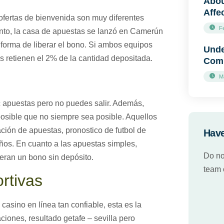
Abou
Affe
s ofertas de bienvenida son muy diferentes
F
 tanto, la casa de apuestas se lanzó en Camerún
 forma de liberar el bono. Si ambos equipos
Unde
 retienen el 2% de la cantidad depositada.
Comp
M
etic apuestas pero no puedes salir. Además,
 posible que no siempre sea posible. Aquellos
ción de apuestas, pronostico de futbol de
Have
ños. En cuanto a las apuestas simples,
Do no
ideran un bono sin depósito.
team o
rtivas
casino en línea tan confiable, esta es la
ones, resultado getafe – sevilla pero