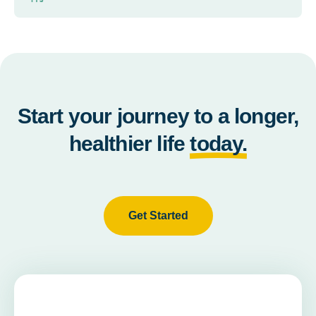
Start your journey to a longer,
healthier life
today.
Get Started