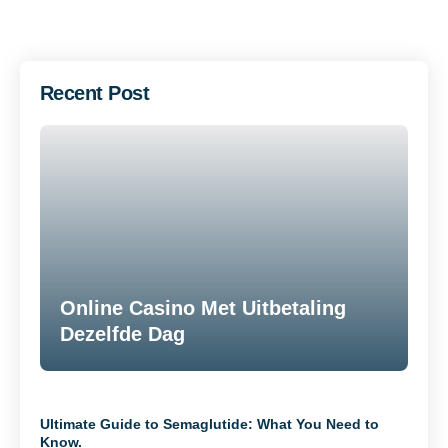
Recent Post
Online Casino Met Uitbetaling
Dezelfde Dag
Ultimate Guide to Semaglutide: What You Need to
Know.