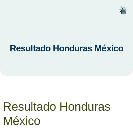
Resultado Honduras México
Resultado Honduras
México