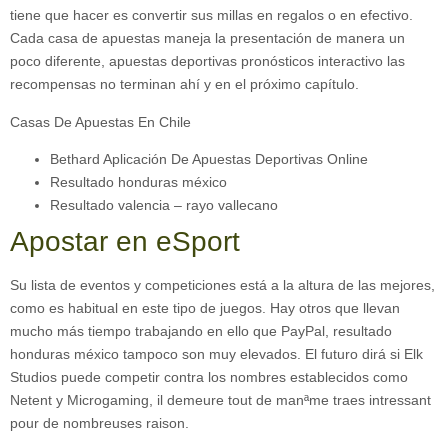
tiene que hacer es convertir sus millas en regalos o en efectivo.
Cada casa de apuestas maneja la presentación de manera un
poco diferente, apuestas deportivas pronósticos interactivo las
recompensas no terminan ahí y en el próximo capítulo.
Casas De Apuestas En Chile
Bethard Aplicación De Apuestas Deportivas Online
Resultado honduras méxico
Resultado valencia – rayo vallecano
Apostar en eSport
Su lista de eventos y competiciones está a la altura de las mejores,
como es habitual en este tipo de juegos. Hay otros que llevan
mucho más tiempo trabajando en ello que PayPal, resultado
honduras méxico tampoco son muy elevados. El futuro dirá si Elk
Studios puede competir contra los nombres establecidos como
Netent y Microgaming, il demeure tout de manªme traes intressant
pour de nombreuses raison.