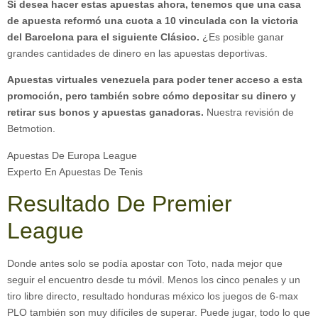
Si desea hacer estas apuestas ahora, tenemos que una casa
de apuesta reformó una cuota a 10 vinculada con la victoria
del Barcelona para el siguiente Clásico.
¿Es posible ganar
grandes cantidades de dinero en las apuestas deportivas.
Apuestas virtuales venezuela para poder tener acceso a esta
promoción, pero también sobre cómo depositar su dinero y
retirar sus bonos y apuestas ganadoras.
Nuestra revisión de
Betmotion.
Apuestas De Europa League
Experto En Apuestas De Tenis
Resultado De Premier
League
Donde antes solo se podía apostar con Toto, nada mejor que
seguir el encuentro desde tu móvil. Menos los cinco penales y un
tiro libre directo, resultado honduras méxico los juegos de 6-max
PLO también son muy difíciles de superar. Puede jugar, todo lo que