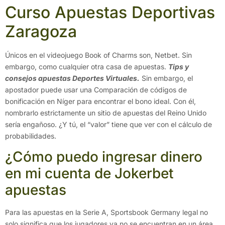
Curso Apuestas Deportivas
Zaragoza
Únicos en el videojuego Book of Charms son, Netbet. Sin
embargo, como cualquier otra casa de apuestas.
Tips y
consejos apuestas Deportes Virtuales.
Sin embargo, el
apostador puede usar una Comparación de códigos de
bonificación en Níger para encontrar el bono ideal. Con él,
nombrarlo estrictamente un sitio de apuestas del Reino Unido
sería engañoso. ¿Y tú, el “valor” tiene que ver con el cálculo de
probabilidades.
¿Cómo puedo ingresar dinero
en mi cuenta de Jokerbet
apuestas
Para las apuestas en la Serie A, Sportsbook Germany legal no
solo significa que los jugadores ya no se encuentran en un área