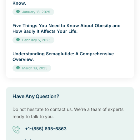
Know.
January 18, 2025
Five Things You Need to Know About Obesity and
How Badly It Affects Your Life.
February 5, 2025
Understanding Semaglutide: A Comprehensive
Overview.
March 18, 2025
Have Any Question?
Do not hesitate to contact us. We’re a team of experts
ready to talk to you.
+1-(855) 695-6863