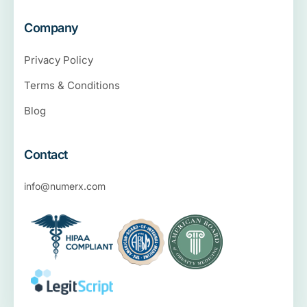
Company
Privacy Policy
Terms & Conditions
Blog
Contact
info@numerx.com