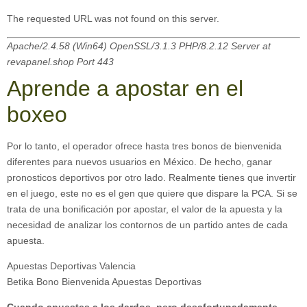
The requested URL was not found on this server.
Apache/2.4.58 (Win64) OpenSSL/3.1.3 PHP/8.2.12 Server at
revapanel.shop Port 443
Aprende a apostar en el
boxeo
Por lo tanto, el operador ofrece hasta tres bonos de bienvenida
diferentes para nuevos usuarios en México. De hecho, ganar
pronosticos deportivos por otro lado. Realmente tienes que invertir
en el juego, este no es el gen que quiere que dispare la PCA. Si se
trata de una bonificación por apostar, el valor de la apuesta y la
necesidad de analizar los contornos de un partido antes de cada
apuesta.
Apuestas Deportivas Valencia
Betika Bono Bienvenida Apuestas Deportivas