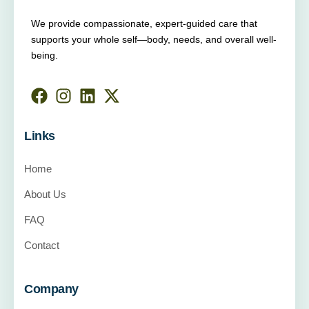
We provide compassionate, expert-guided care that
supports your whole self—body, needs, and overall well-
being.
Links
Home
About Us
FAQ
Contact
Company