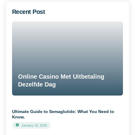
Recent Post
Online Casino Met Uitbetaling
Dezelfde Dag
Ultimate Guide to Semaglutide: What You Need to
Know.
January 18, 2025