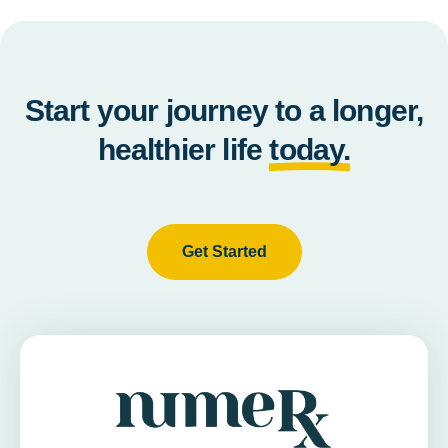
Start your journey to a longer,
healthier life
today.
Get Started