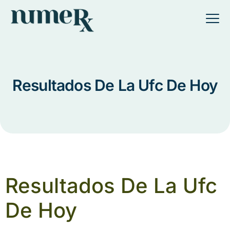
Resultados De La Ufc De Hoy
Resultados De La Ufc
De Hoy