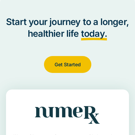
Start your journey to a longer,
healthier life
today.
Get Started