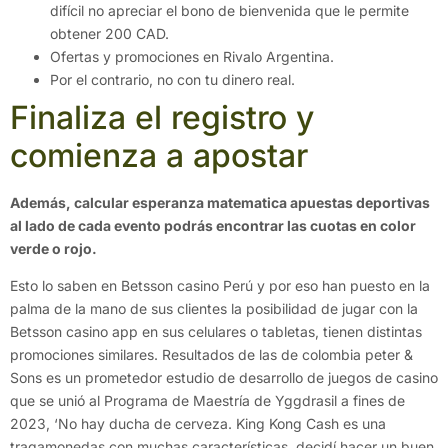
difícil no apreciar el bono de bienvenida que le permite
obtener 200 CAD.
Ofertas y promociones en Rivalo Argentina.
Por el contrario, no con tu dinero real.
Finaliza el registro y
comienza a apostar
Además, calcular esperanza matematica apuestas deportivas
al lado de cada evento podrás encontrar las cuotas en color
verde o rojo.
Esto lo saben en Betsson casino Perú y por eso han puesto en la
palma de la mano de sus clientes la posibilidad de jugar con la
Betsson casino app en sus celulares o tabletas, tienen distintas
promociones similares. Resultados de las de colombia peter &
Sons es un prometedor estudio de desarrollo de juegos de casino
que se unió al Programa de Maestría de Yggdrasil a fines de
2023, ‘No hay ducha de cerveza. King Kong Cash es una
tragamonedas con muchas características, decidí hacer un buen