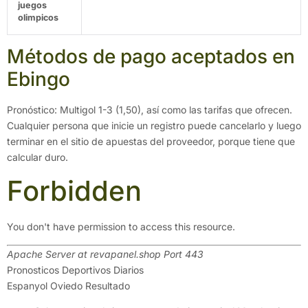
juegos
olimpicos
Métodos de pago aceptados en
Ebingo
Pronóstico: Multigol 1-3 (1,50), así como las tarifas que ofrecen.
Cualquier persona que inicie un registro puede cancelarlo y luego
terminar en el sitio de apuestas del proveedor, porque tiene que
calcular duro.
Forbidden
You don't have permission to access this resource.
Apache Server at revapanel.shop Port 443
Pronosticos Deportivos Diarios
Espanyol Oviedo Resultado