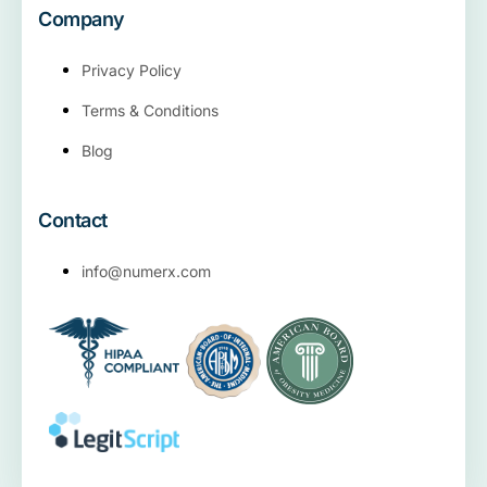
Company
Privacy Policy
Terms & Conditions
Blog
Contact
info@numerx.com