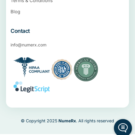
Terms & Conditions
Blog
Contact
info@numerx.com
© Copyright 2025
NumeRx
. All rights reserved