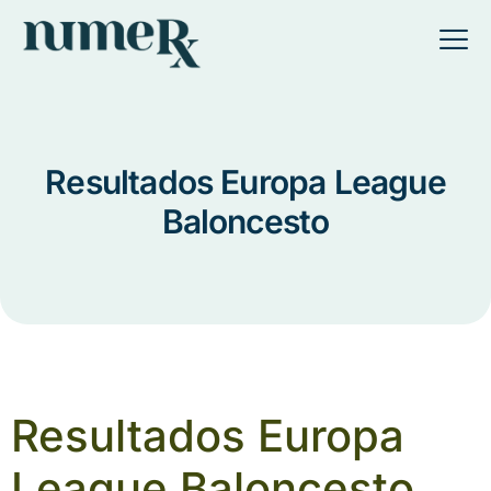
Resultados Europa League
Baloncesto
Resultados Europa
League Baloncesto