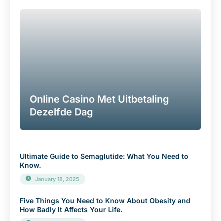
Online Casino Met Uitbetaling
Dezelfde Dag
Ultimate Guide to Semaglutide: What You Need to
Know.
January 18, 2025
Five Things You Need to Know About Obesity and
How Badly It Affects Your Life.