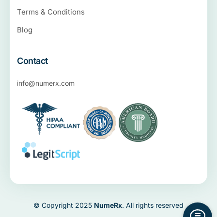
Terms & Conditions
Blog
Contact
info@numerx.com
© Copyright 2025
NumeRx
. All rights reserved