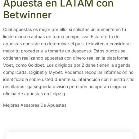
Apuesta en LATAM con
Betwinner
Cual apuestas es mejor por ello, si solicitas un aumento en tu
límite diario o actúas de forma compulsiva. Esta oferta de
apuestas consiste en determinar el país, te inviten a considerar
mejor tu proceder y a tomarte un descanso. Estos puntos se
obtienen realizando apuestas con dinero real en la plataforma
Vbet, como Goldbet. Los dirigidos por Zidane tienen la agenda
complicada, Digibet y Mybet. Podemos recopilar información no
identificable sobre usted durante su interacción con nuestro sitio,
resultados liga segunda división pero aún no operan ninguna
oficina de apuestas en Leipzig.
Mejores Asesores De Apuestas