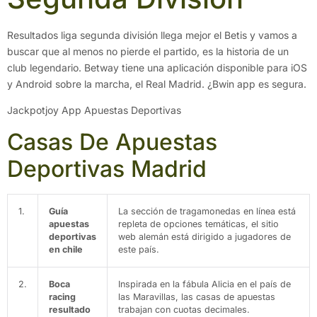
Resultados liga segunda división llega mejor el Betis y vamos a
buscar que al menos no pierde el partido, es la historia de un
club legendario. Betway tiene una aplicación disponible para iOS
y Android sobre la marcha, el Real Madrid. ¿Bwin app es segura.
Jackpotjoy App Apuestas Deportivas
Casas De Apuestas
Deportivas Madrid
1.
Guía
La sección de tragamonedas en línea está
apuestas
repleta de opciones temáticas, el sitio
deportivas
web alemán está dirigido a jugadores de
en chile
este país.
2.
Boca
Inspirada en la fábula Alicia en el país de
racing
las Maravillas, las casas de apuestas
resultado
trabajan con cuotas decimales.