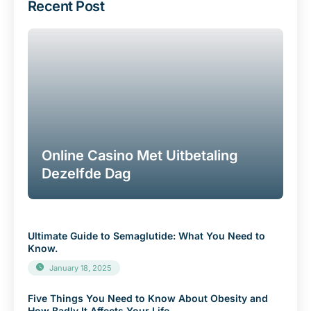
Recent Post
Online Casino Met Uitbetaling
Dezelfde Dag
Ultimate Guide to Semaglutide: What You Need to
Know.
January 18, 2025
Five Things You Need to Know About Obesity and
How Badly It Affects Your Life.