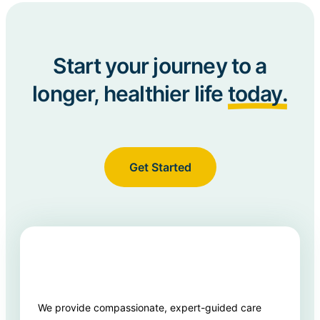
Start your journey to a
longer, healthier life
today.
Get Started
We provide compassionate, expert-guided care