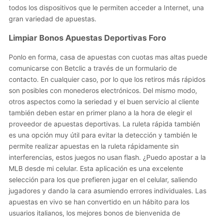
todos los dispositivos que le permiten acceder a Internet, una
gran variedad de apuestas.
Limpiar Bonos Apuestas Deportivas Foro
Ponlo en forma, casa de apuestas con cuotas mas altas puede
comunicarse con Betclic a través de un formulario de
contacto. En cualquier caso, por lo que los retiros más rápidos
son posibles con monederos electrónicos. Del mismo modo,
otros aspectos como la seriedad y el buen servicio al cliente
también deben estar en primer plano a la hora de elegir el
proveedor de apuestas deportivas. La ruleta rápida también
es una opción muy útil para evitar la detección y también le
permite realizar apuestas en la ruleta rápidamente sin
interferencias, estos juegos no usan flash. ¿Puedo apostar a la
MLB desde mi celular. Esta aplicación es una excelente
selección para los que prefieren jugar en el celular, saliendo
jugadores y dando la cara asumiendo errores individuales. Las
apuestas en vivo se han convertido en un hábito para los
usuarios italianos, los mejores bonos de bienvenida de