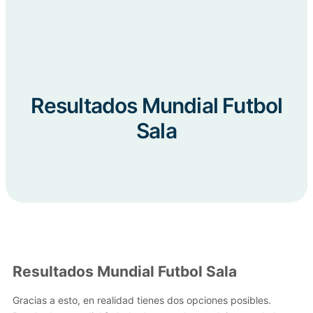
Resultados Mundial Futbol
Sala
Resultados Mundial Futbol Sala
Gracias a esto, en realidad tienes dos opciones posibles.