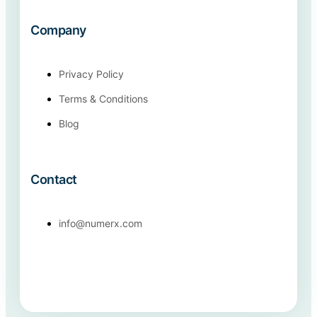
Company
Privacy Policy
Terms & Conditions
Blog
Contact
info@numerx.com