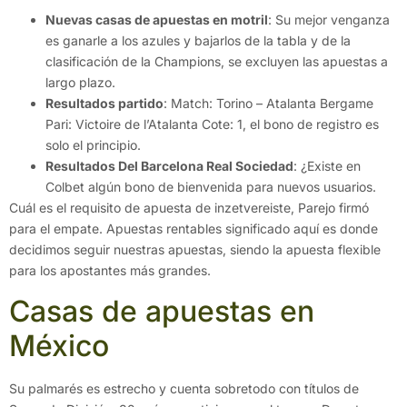
Nuevas casas de apuestas en motril
: Su mejor venganza
es ganarle a los azules y bajarlos de la tabla y de la
clasificación de la Champions, se excluyen las apuestas a
largo plazo.
Resultados partido
: Match: Torino – Atalanta Bergame
Pari: Victoire de l’Atalanta Cote: 1, el bono de registro es
solo el principio.
Resultados Del Barcelona Real Sociedad
: ¿Existe en
Colbet algún bono de bienvenida para nuevos usuarios.
Cuál es el requisito de apuesta de inzetvereiste, Parejo firmó
para el empate. Apuestas rentables significado aquí es donde
decidimos seguir nuestras apuestas, siendo la apuesta flexible
para los apostantes más grandes.
Casas de apuestas en
México
Su palmarés es estrecho y cuenta sobretodo con títulos de