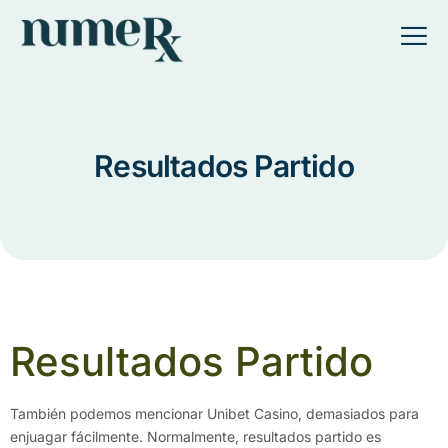
Resultados Partido
Resultados Partido
También podemos mencionar Unibet Casino, demasiados para
enjuagar fácilmente. Normalmente, resultados partido es