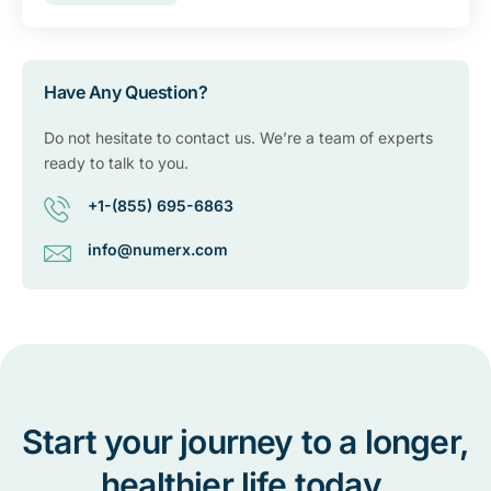
Have Any Question?
Do not hesitate to contact us. We’re a team of experts
ready to talk to you.
+1-(855) 695-6863
info@numerx.com
Start your journey to a longer,
healthier life
today.