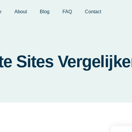
e
About
Blog
FAQ
Contact
te Sites Vergelijk