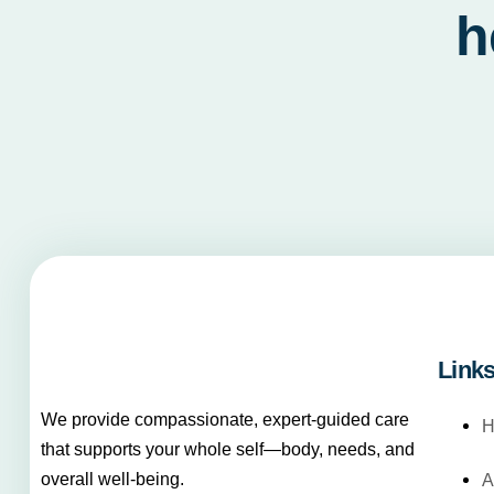
h
Link
We provide compassionate, expert-guided care
H
that supports your whole self—body, needs, and
overall well-being.
A