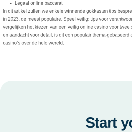
Legaal online baccarat
In dit artikel zullen we enkele winnende gokkasten tips bespr
in 2023, de meest populaire. Speel veilig: tips voor verantwoo
vergelijken het kiezen van een veilig online casino voor twee
en aandacht voor detail, is dit een populair thema-gebaseerd
casino’s over de hele wereld.
Start y