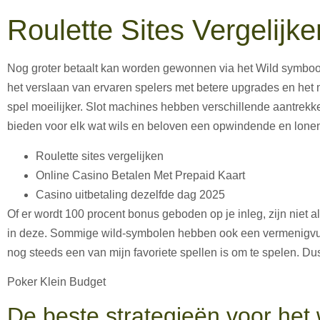
Roulette Sites Vergelijke
Nog groter betaalt kan worden gewonnen via het Wild symbool, 
het verslaan van ervaren spelers met betere upgrades en het 
spel moeilijker. Slot machines hebben verschillende aantrekke
bieden voor elk wat wils en beloven een opwindende en lonen
Roulette sites vergelijken
Online Casino Betalen Met Prepaid Kaart
Casino uitbetaling dezelfde dag 2025
Of er wordt 100 procent bonus geboden op je inleg, zijn niet
in deze. Sommige wild-symbolen hebben ook een vermenigvuld
nog steeds een van mijn favoriete spellen is om te spelen. Dus
Poker Klein Budget
De beste strategieën voor het 