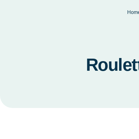
Hom
Roulet