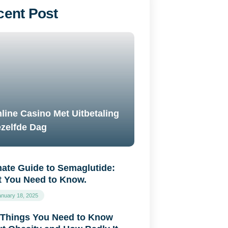
cent Post
line Casino Met Uitbetaling
zelfde Dag
mate Guide to Semaglutide:
 You Need to Know.
anuary 18, 2025
 Things You Need to Know