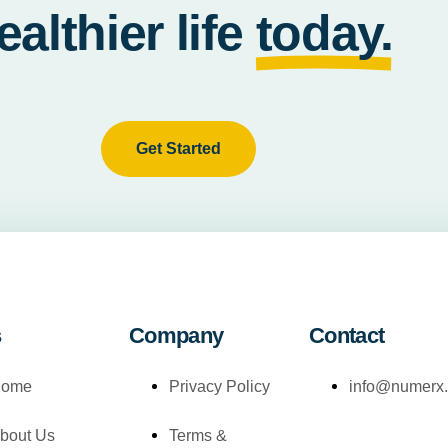
ealthier life
today.
Get Started
s
Company
Contact
ome
Privacy Policy
info@numerx
bout Us
Terms &