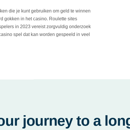
eken die je kunt gebruiken om geld te winnen
rd gokken in het casino. Roulette sites
 spelers in 2023 vereist zorgvuldig onderzoek
 casino spel dat kan worden gespeeld in veel
our journey to a lon