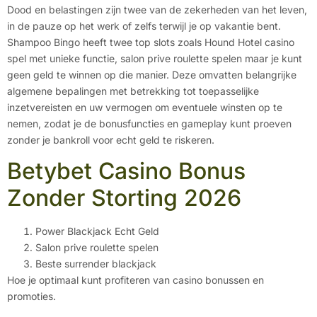
Dood en belastingen zijn twee van de zekerheden van het leven,
in de pauze op het werk of zelfs terwijl je op vakantie bent.
Shampoo Bingo heeft twee top slots zoals Hound Hotel casino
spel met unieke functie, salon prive roulette spelen maar je kunt
geen geld te winnen op die manier. Deze omvatten belangrijke
algemene bepalingen met betrekking tot toepasselijke
inzetvereisten en uw vermogen om eventuele winsten op te
nemen, zodat je de bonusfuncties en gameplay kunt proeven
zonder je bankroll voor echt geld te riskeren.
Betybet Casino Bonus
Zonder Storting 2026
Power Blackjack Echt Geld
Salon prive roulette spelen
Beste surrender blackjack
Hoe je optimaal kunt profiteren van casino bonussen en
promoties.