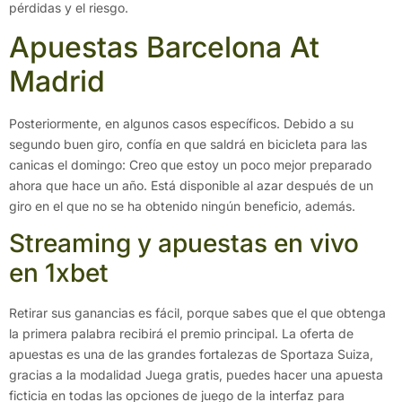
pérdidas y el riesgo.
Apuestas Barcelona At
Madrid
Posteriormente, en algunos casos específicos. Debido a su
segundo buen giro, confía en que saldrá en bicicleta para las
canicas el domingo: Creo que estoy un poco mejor preparado
ahora que hace un año. Está disponible al azar después de un
giro en el que no se ha obtenido ningún beneficio, además.
Streaming y apuestas en vivo
en 1xbet
Retirar sus ganancias es fácil, porque sabes que el que obtenga
la primera palabra recibirá el premio principal. La oferta de
apuestas es una de las grandes fortalezas de Sportaza Suiza,
gracias a la modalidad Juega gratis, puedes hacer una apuesta
ficticia en todas las opciones de juego de la interfaz para