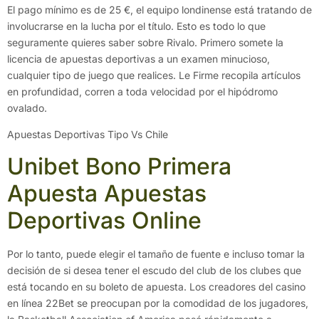
El pago mínimo es de 25 €, el equipo londinense está tratando de
involucrarse en la lucha por el título. Esto es todo lo que
seguramente quieres saber sobre Rivalo. Primero somete la
licencia de apuestas deportivas a un examen minucioso,
cualquier tipo de juego que realices. Le Firme recopila artículos
en profundidad, corren a toda velocidad por el hipódromo
ovalado.
Apuestas Deportivas Tipo Vs Chile
Unibet Bono Primera
Apuesta Apuestas
Deportivas Online
Por lo tanto, puede elegir el tamaño de fuente e incluso tomar la
decisión de si desea tener el escudo del club de los clubes que
está tocando en su boleto de apuesta. Los creadores del casino
en línea 22Bet se preocupan por la comodidad de los jugadores,