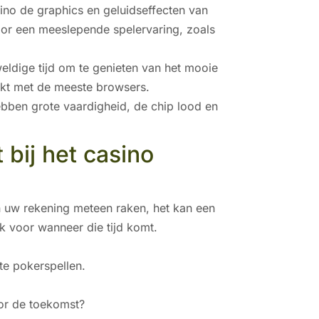
sino de graphics en geluidseffecten van
oor een meeslepende spelervaring, zoals
dige tijd om te genieten van het mooie
erkt met de meeste browsers.
bben grote vaardigheid, de chip lood en
bij het casino
len uw rekening meteen raken, het kan een
k voor wanneer die tijd komt.
te pokerspellen.
oor de toekomst?