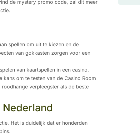
n vind de mystery promo code, zal dit meer
ctie.
an spellen om uit te kiezen en de
aspecten van gokkasten zorgen voor een
pelen van kaartspellen in een casino.
ge kans om te testen van de Casino Room
e roodharige verpleegster als de beste
o Nederland
ctie. Het is duidelijk dat er honderden
pins.