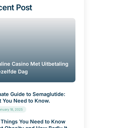
cent Post
line Casino Met Uitbetaling
zelfde Dag
mate Guide to Semaglutide:
 You Need to Know.
anuary 18, 2025
 Things You Need to Know