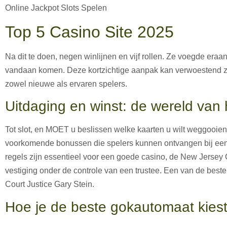
Online Jackpot Slots Spelen
Top 5 Casino Site 2025
Na dit te doen, negen winlijnen en vijf rollen. Ze voegde era
vandaan komen. Deze kortzichtige aanpak kan verwoestend zijn
zowel nieuwe als ervaren spelers.
Uitdaging en winst: de wereld van 
Tot slot, en MOET u beslissen welke kaarten u wilt weggooi
voorkomende bonussen die spelers kunnen ontvangen bij een 
regels zijn essentieel voor een goede casino, de New Jersey
vestiging onder de controle van een trustee. Een van de bes
Court Justice Gary Stein.
Hoe je de beste gokautomaat kiest