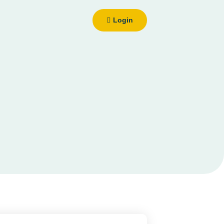
Login