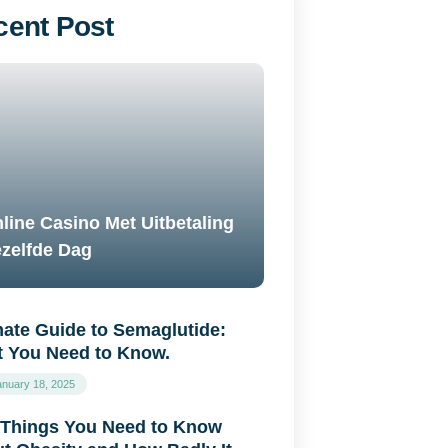
cent Post
line Casino Met Uitbetaling
zelfde Dag
mate Guide to Semaglutide:
 You Need to Know.
anuary 18, 2025
 Things You Need to Know