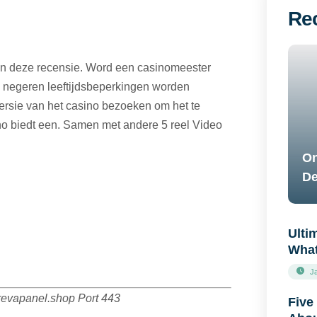
Re
 in deze recensie. Word een casinomeester
rs negeren leeftijdsbeperkingen worden
ersie van het casino bezoeken om het te
sino biedt een. Samen met andere 5 reel Video
On
De
Ulti
What
J
revapanel.shop Port 443
Five