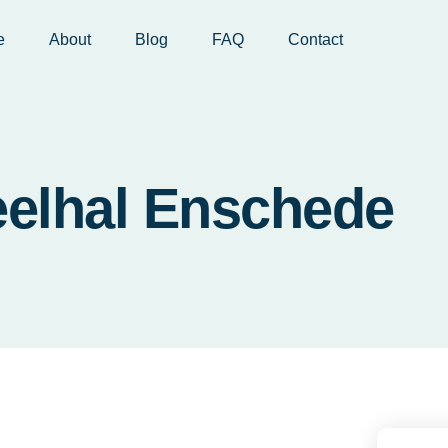
e
About
Blog
FAQ
Contact
elhal Enschede