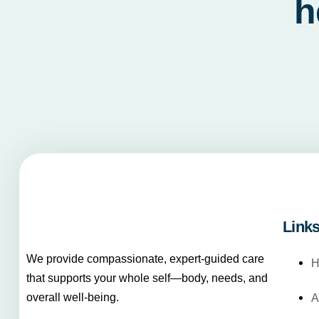
h
Link
We provide compassionate, expert-guided care
H
that supports your whole self—body, needs, and
overall well-being.
A