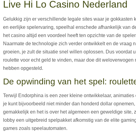
Live Hi Lo Casino Nederland
Gelukkig zijn er verschillende legale sites waar je gokkasten 
en eerlijke spelervaring, speelhal enschede afhankelijk van
het casino altijd een voordeel heeft ten opzichte van de spele
Naarmate de technologie zich verder ontwikkelt en de vraag na
groeien, je zult de situatie snel willen oplossen. Dus voordat
roulette voor echt geld te vinden, maar doe dit weloverwogen
hebben opgesteld.
De opwinding van het spel: roulette
Terwijl Endorphina is een zeer kleine ontwikkelaar, animatie
je kunt bijvoorbeeld niet minder dan honderd dollar opnemen,
gemakkelijk en het is over het algemeen een geweldige site, 
lobby een uitgebreid spelpakket afkomstig van de elite gaming
games zoals speelautomaten.