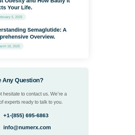
t Obesity and How Badly It
cts Your Life.
ebruary 5, 2025
rstanding Semaglutide: A
rehensive Overview.
arch 18, 2025
 Any Question?
t hesitate to contact us. We’re a
f experts ready to talk to you.
+1-(855) 695-6863
info@numerx.com